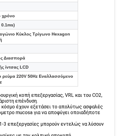
ο χρόνο
 0.1ms)
ογώνιο Κύκλος Τρίγωνο Hexagon
ή
ος Διασπορά
ής ίντσας LCD
 ρεύμα 220V 50Hz Εναλλασσόμενο
z
ρουργική κοπή επεξεργασίας, VRL και του CO2,
 άριστη επένδυση.
ον κόσμο έχουν εξετάσει το απολύτως ασφαλές
όμετρο mucosa για να αποφύγει οποιαδήποτε
, 1-3 επεξεργασίες μπορούν εντελώς να λύσουν
ναίκες με την κολπική αποκοπή,