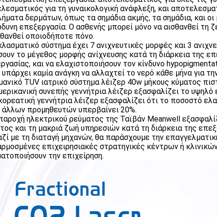
λεσματικός για τη γυναικολογική ανάφλεξη, και αποτελεσμα
ήματα δερμάτων, όπως τα σημάδια ακμής, τα σημάδια, και οι
ώδυνη επεξεργασία: Ο ασθενής μπορεί μόνο να αισθανθεί τη ζ
σθανθεί οποιοδήποτε πόνο.
 κλασματικό σύστημα έχει 7 ανιχνευτικές μορφές και 3 ανιχν
σουν το μέγεθος μορφής ανίχνευσης κατά τη διάρκεια της ε
ργασίας, και να ελαχιστοποιήσουν τον κίνδυνο hypopigmentat
ν υπάρχει καμία ανάγκη να αλλαχτεί το νερό κάθε μήνα για τη
ρμανικό TUV ιατρικό σύστημα λέιζερ 40w μήκους κύματος πι
αμερικανική συνεπής γεννήτρια λέιζερ εξασφαλίζει το υψηλό 
 κορεατική γεννήτρια λέιζερ εξασφαλίζει ότι το ποσοστό ελ
 άλλων προμηθευτών υπερβαίνει 20%.
 παροχή ηλεκτρικού ρεύματος της Ταϊβάν Meanwell εξασφαλί
τος και τη μακριά ζωή υπηρεσιών κατά τη διάρκεια της επεξ
αζί με τη διαταγή μηχανών, θα παράσχουμε την επαγγελματική
ρμοσμένες επιχειρησιακές στρατηγικές κέντρων ή κλινικών
ατοποιήσουν την επιχείρηση.