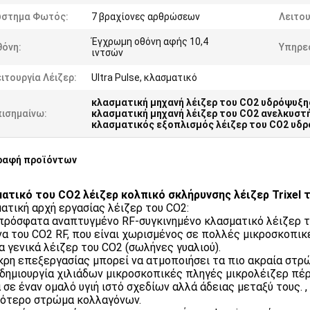
ύστημα Φωτός:
7 βραχίονες αρθρώσεων
Λειτου
Έγχρωμη οθόνη αφής 10,4
θόνη:
Υπηρε
ιντσών
ιτουργία Λέιζερ:
Ultra Pulse, κλασματικό
κλασματική μηχανή λέιζερ του CO2 υδρόψυξη
πισημαίνω:
κλασματική μηχανή λέιζερ του CO2 ανελκυσ
κλασματικός εξοπλισμός λέιζερ του CO2 υδ
ραφή προϊόντων
ατικό του CO2 λέιζερ κολπικό σκλήρυνσης λέιζερ Trixel
ατική αρχή εργασίας λέιζερ του CO2:
 πρόσφατα αναπτυγμένο RF-συγκινημένο κλασματικό λέιζερ τ
α του CO2 RF, που είναι χωρισμένος σε πολλές μικροσκοπικ
α γενικά λέιζερ του CO2 (σωλήνες γυαλιού).
άκρη επεξεργασίας μπορεί να ατμοποιήσει τα πιο ακραία στ
 δημιουργία χιλιάδων μικροσκοπικές πληγές μικρολέιζερ πέ
 σε έναν ομαλό υγιή ιστό σχεδίων αλλά άδειας μεταξύ τους. 
ότερο στρώμα κολλαγόνων.