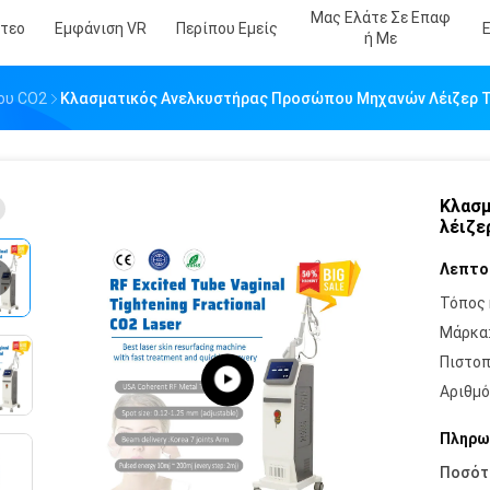
Μας Ελάτε Σε Επαφ
ντεο
Εμφάνιση VR
Περίπου Εμείς
Ή Με
ου CO2
Κλασματικός Ανελκυστήρας Προσώπου Μηχανών Λέιζερ 
Κλασμ
λέιζε
Λεπτο
Τόπος 
Μάρκα
Πιστοπ
Αριθμό
Πληρω
Ποσότ