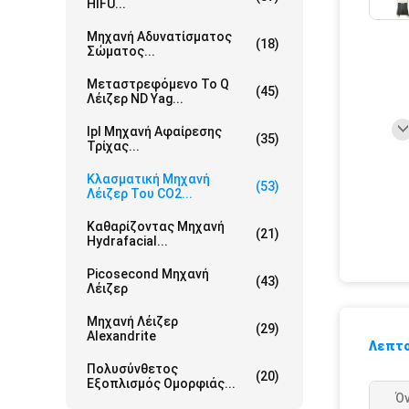
HIFU...
Μηχανή Αδυνατίσματος
(18)
Σώματος...
Μεταστρεφόμενο Το Q
(45)
Λέιζερ ND Yag...
Ipl Μηχανή Αφαίρεσης
(35)
Τρίχας...
Κλασματική Μηχανή
(53)
Λέιζερ Του CO2...
Καθαρίζοντας Μηχανή
(21)
Hydrafacial...
Picosecond Μηχανή
(43)
Λέιζερ
Μηχανή Λέιζερ
(29)
Alexandrite
Λεπτο
Πολυσύνθετος
(20)
Εξοπλισμός Ομορφιάς...
Ό