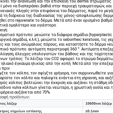
οκινεί την ανανέωση και την επισκευή του dermis στρώματος.
ί μόνο να διαπεράσει βαθιά στην περιοχή τραυματισμών, κα
νειακές πληγές στην επιφάνεια του δέρματος, παρά το μεγά
τά τη διάρκεια της διαδικασίας της μόνος-αποφλοίωσης δερ
θεί στο rejuvenate το δέρμα. Μετά από έναν ορισμένο βαθμό
τικά ομαλότερο και υγιέστερο.
ογή:
ασματικό πρότυπο: μειώστε τα διάφορα σημάδια (hyperplastic 
υργικά σημάδια, κ.λπ.), μειώστε το seborrheic keratosis, τις
ες και τους ανώμαλους πόρους, και καταστήστε το δέρμα νε
λπικό πρότυπο: αυτόματη περιστροφή 360 °. Αυτόματη επεξεργ
λόγηση, έλεγχος υπολογιστών του βάθους και της ταχύτητας
μνων τρόπος: Το λέιζερ του CO2 αφαιρεί το στρώμα δερμάτω
ο ηλιακό έγκαυμα ηλικίας από την κοπή. Μετά από την επεξερ
 πριν.
ίγξτε τον κόλπο, τον σφίγξτε γρήγορα, τον συρρικνωθείτε γι
θαρίστε τον κόλπο και παλεψτε ενάντια στη γήρανση, και αυ
υγρός κόλπος βελτιώνει την έκκριση και αυξάνει τη στάθμη ύ
 ρόδινο vulva κόλπων γίνεται νεώτερο, η χρωστική ουσία και τ
μέρεια αυξάνεται από 70%.
ραφή προϊόντων:
πος λέιζερ
10600nm λέιζερ 
ετρος σημείων εστίασης
≤0.1mm