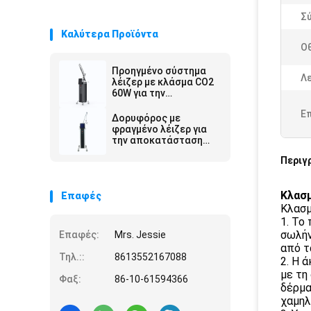
Σ
Καλύτερα Προϊόντα
Ο
Προηγμένο σύστημα
Λε
λέιζερ με κλάσμα CO2
60W για την
αποκατάσταση της
Ε
επιφάνειας του
Δορυφόρος με
δέρματος και την
φραγμένο λέιζερ για
αφαίρεση ρυτίδων
την αποκατάσταση
της επιφάνειας του
Περιγ
δέρματος 40W Ultra
Pulse CW Removal
Light Mole Aluminum
Κλασμ
Επαφές
Case
Κλασμ
1. Το
σωλήν
Επαφές:
Mrs. Jessie
από τ
Τηλ.::
8613552167088
2. Η 
με τη
Φαξ:
86-10-61594366
δέρμα
χαμηλ