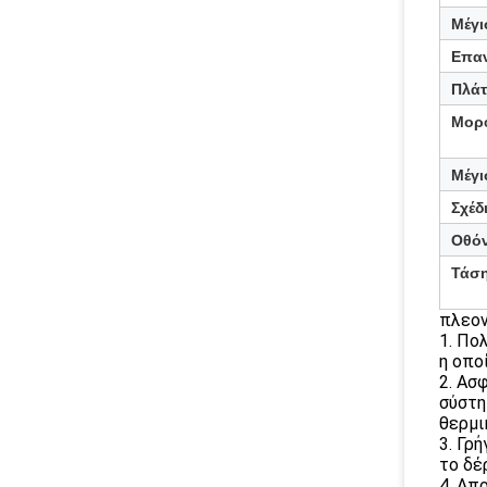
Μέγι
Επαν
Πλάτ
Μορφ
Μέγι
Σχέδ
Οθό
Τάσ
πλεον
1. Πο
η οπο
2. Ασ
σύστη
θερμι
3. Γρ
το δέ
4. Απ