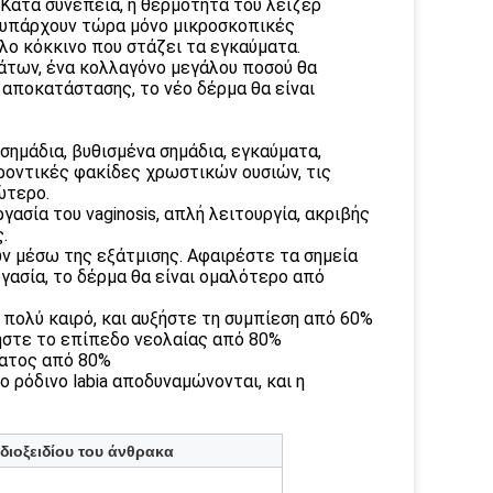
 Κατά συνέπεια, η θερμότητα του λέιζερ
ι υπάρχουν τώρα μόνο μικροσκοπικές
λο κόκκινο που στάζει τα εγκαύματα.
μάτων, ένα κολλαγόνο μεγάλου ποσού θα
 αποκατάστασης, το νέο δέρμα θα είναι
σημάδια, βυθισμένα σημάδια, εγκαύματα,
 γεροντικές φακίδες χρωστικών ουσιών, τις
ώτερο.
ασία του vaginosis, απλή λειτουργία, ακριβής
.
ν μέσω της εξάτμισης. Αφαιρέστε τα σημεία
γασία, το δέρμα θα είναι ομαλότερο από
α πολύ καιρό, και αυξήστε τη συμπίεση από 60%
ξήστε το επίπεδο νεολαίας από 80%
δατος από 80%
ο ρόδινο labia αποδυναμώνονται, και η
διοξειδίου του άνθρακα