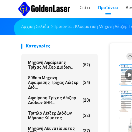
Σπίτι
Προϊόντα
Βί
Αρχική Σελίδα
Προϊόντα
Κλασματική Μηχανή Λέιζερ Τ
Κατηγορίες
Μηχανή Αφαίρεσης
(52)
Τρίχας Λέιζερ Διόδων...
808nm Μηχανή
Αφαίρεσης Τρίχας Λέιζερ
(34)
Διό...
Αφαίρεση Τρίχας Λέιζερ
(20)
Διόδων SHR...
Τριπλό Λέιζερ Διόδων
(32)
Μήκους Κύματος...
Μηχανή Αδυνατίσματος
(37)