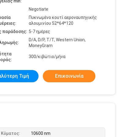
ελίας min:
Negotiate
υασία
Πυκνωμένο κουτί αεροναυπηγικής
έρειες:
αλουμινίου 52*64*120
ς παράδοσης:
5-7 ημέρες
D/A, D/P, T/T, Western Union,
πληρωμής:
MoneyGram
ότητα
300/κιβώτιο/μήνα
οράς:
αλύτερη Τιμή
Επικοινωνία
 Κύματος:
10600 nm