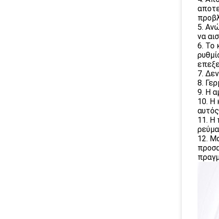
αποτε
προβλ
5. Αν
να αι
6. Το
ρυθμί
επεξε
7. Δε
8. Γε
9. Η 
10. Η
αυτός
11. Η
ρεύμα
12. Μ
προσα
πραγμ