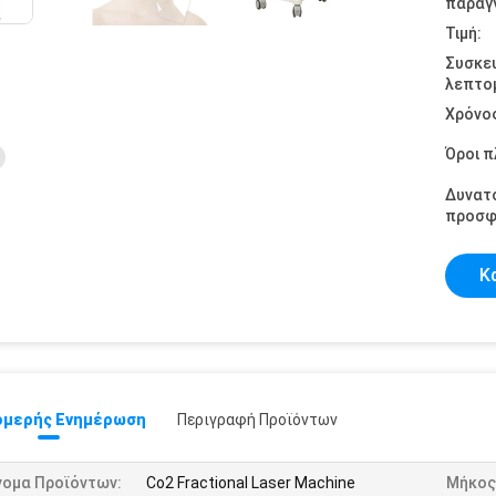
παραγγ
Τιμή:
Συσκε
λεπτομ
Χρόνο
Όροι 
Δυνατ
προσφ
Κ
μερής Ενημέρωση
Περιγραφή Προϊόντων
νομα Προϊόντων:
Co2 Fractional Laser Machine
Μήκος