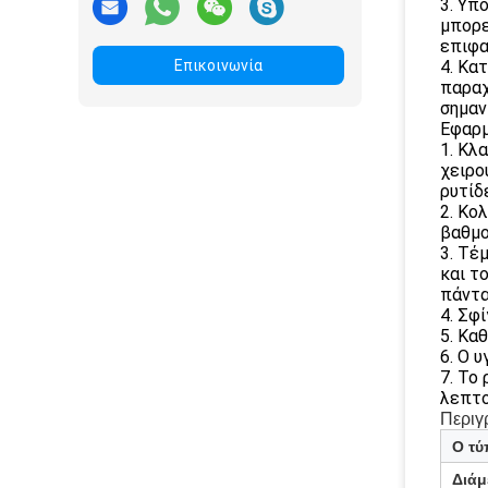
3. Υπ
μπορε
επιφα
Επικοινωνία
4. Κα
παραχ
σημαν
Εφαρμ
1. Κλ
χειρο
ρυτίδ
2. Κο
βαθμο
3. Τέ
και τ
πάντα
4. Σφ
5. Κα
6. Ο 
7. Το
λεπτο
Περιγ
Ο τύ
Διάμ