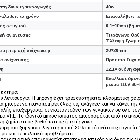
στη δύναμη παραγωγής
40w
αλάβετε το χρόνο
Επαναλάβετε τ
ος σφυγμού
0.1~10ms (βήμα
ή ανίχνευσης
Τετράγωνο Ορθ
Έλλειψη Γραμμ
στη περιοχή ανίχνευσης
20×20mm
ια ανίχνευσης
Πρότυπα Τυχαί
νη
12.1» οθόνη αφ
η
Εναλλασσόμενο
ρεύμα 110V 60H
έκτημα:
λυ λειτουργία: Η μηχανή έχει τρία συστήματα: κλασματική χει
ία μπορεί να ικανοποιήσει όλες τις ανάγκες και να κάνει την
φαλής επεξεργασία: οι εκατοντάδες των γυναικών σε όλο τ
μα VRL. Το ιδανικό μήκος κύματος απορροφάται από το μικρ
κή ζημία στους βαθιά ιστούς ή τα όργανα.
ήγορη επεξεργασία: λιγότερο από 30 λεπτά ανά επεξεργασία
ρμα και τα κολπικά προβλήματα
οτελεσματική επεξεργασία: αποτελεσματικός για όλες τις γυ