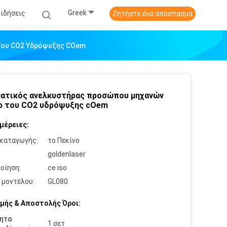
Greek
Ειδήσεις
Ζητήστε ένα απόσπασμα
Του CO2 Υδρόψυξης COem
ατικός ανελκυστήρας προσώπου μηχανών
ρ του CO2 υδρόψυξης cOem
μέρειες:
καταγωγής:
το Πεκίνο
:
goldenlaser
οίηση:
ce iso
 μοντέλου:
GL080
μής & Αποστολής Όροι:
ητα
1 σετ