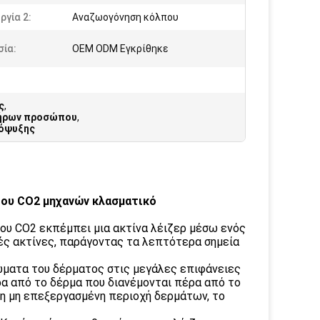
ργία 2:
Αναζωογόνηση κόλπου
σία:
OEM ODM Εγκρίθηκε
ς
,
τήρων προσώπου
,
ρόψυξης
 του CO2 μηχανών κλασματικό
ου CO2 εκπέμπει μια ακτίνα λέιζερ μέσω ενός
ές ακτίνες, παράγοντας τα λεπτότερα σημεία
ρώματα του δέρματος στις μεγάλες επιφάνειες
ρα από το δέρμα που διανέμονται πέρα από το
, η μη επεξεργασμένη περιοχή δερμάτων, το