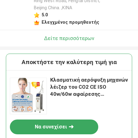
Ring West Road, Fengtai District,
Beijing China. ,ΚΙΝΑ
5.0
Ελεγχμένος προμηθευτής
Δείτε περισσότερων
Αποκτήστε την καλύτερη τιμή για
Κλασματική αερόψυξη μηχανών
λέιζερ του CO2 CE ISO
40w/60w αφαίρεσης
τυφλοπόντικων
Να συνεχίσει