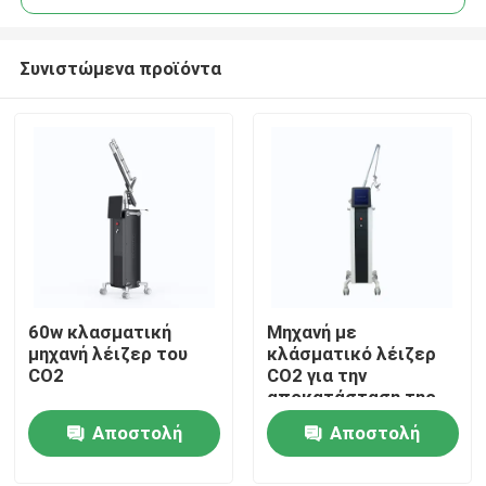
Συνιστώμενα προϊόντα
60w κλασματική
Μηχανή με
Σπίτι
μηχανή λέιζερ του
κλάσματικό λέιζερ
CO2
CO2 για την
αποκατάσταση της
Προϊόντα
επιφάνειας του
Αποστολή
Αποστολή
δέρματος
ερώτησης
ερώτησης
Βίντεο