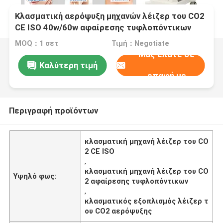
Κλασματική αερόψυξη μηχανών λέιζερ του CO2
CE ISO 40w/60w αφαίρεσης τυφλοπόντικων
MOQ：1 σετ
Τιμή：Negotiate
Μας ελάτε σε
Καλύτερη τιμή
επαφή με
Περιγραφή προϊόντων
κλασματική μηχανή λέιζερ του CO
2 CE ISO
,
κλασματική μηχανή λέιζερ του CO
Υψηλό φως:
2 αφαίρεσης τυφλοπόντικων
,
κλασματικός εξοπλισμός λέιζερ τ
ου CO2 αερόψυξης