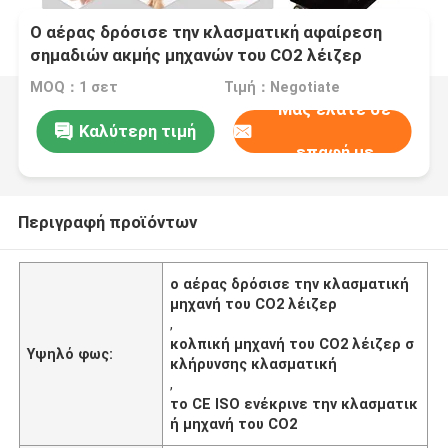
Ο αέρας δρόσισε την κλασματική αφαίρεση
σημαδιών ακμής μηχανών του CO2 λέιζερ
40W/60W
MOQ：1 σετ
Τιμή：Negotiate
Μας ελάτε σε
Καλύτερη τιμή
επαφή με
Περιγραφή προϊόντων
ο αέρας δρόσισε την κλασματική
μηχανή του CO2 λέιζερ
,
κολπική μηχανή του CO2 λέιζερ σ
Υψηλό φως:
κλήρυνσης κλασματική
,
το CE ISO ενέκρινε την κλασματικ
ή μηχανή του CO2