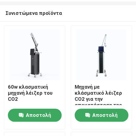
Συνιστώμενα προϊόντα
60w κλασματική
Μηχανή με
μηχανή λέιζερ του
κλάσματικό λέιζερ
Σπίτι
CO2
CO2 για την
αποκατάσταση της
επιφάνειας του
Αποστολή
Αποστολή
Προϊόντα
δέρματος
ερώτησης
ερώτησης
Βίντεο