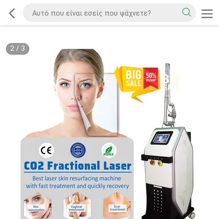
2
/
3