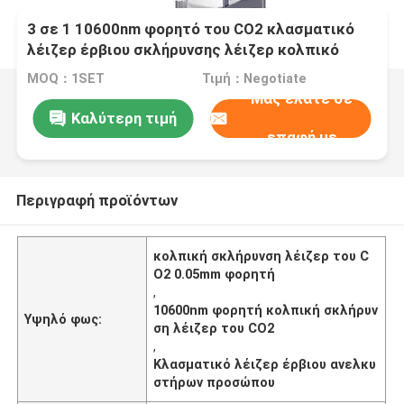
3 σε 1 10600nm φορητό του CO2 κλασματικό
λέιζερ έρβιου σκλήρυνσης λέιζερ κολπικό
MOQ：1SET
Τιμή：Negotiate
Μας ελάτε σε
Καλύτερη τιμή
επαφή με
Περιγραφή προϊόντων
κολπική σκλήρυνση λέιζερ του C
O2 0.05mm φορητή
,
10600nm φορητή κολπική σκλήρυν
Υψηλό φως:
ση λέιζερ του CO2
,
Κλασματικό λέιζερ έρβιου ανελκυ
στήρων προσώπου