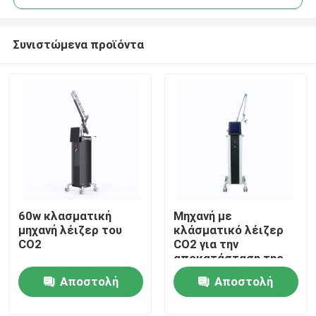
Συνιστώμενα προϊόντα
60w κλασματική
Μηχανή με
Σπίτι
μηχανή λέιζερ του
κλάσματικό λέιζερ
CO2
CO2 για την
αποκατάσταση της
Προϊόντα
επιφάνειας του
Αποστολή
Αποστολή
δέρματος
ερώτησης
ερώτησης
Βίντεο