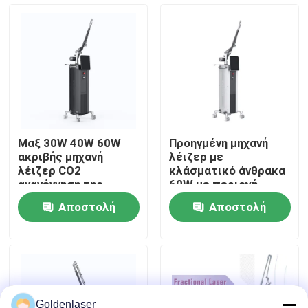
Εμφάνιση VR
Περίπου εμείς
Γύρος εργοστασίων
Μαξ 30W 40W 60W
Προηγμένη μηχανή
ακριβής μηχανή
λέιζερ με
Ποιοτικός έλεγχος
λέιζερ CO2
κλάσματικό άνθρακα
αναγέννηση της
60W με περιοχή
επιφάνειας του
σαρώσεως
Αποστολή
Αποστολή
δέρματος με
10mmx10mm και 7
Μας ελάτε σε επαφή με
διάφορες περιοχές
γραφικά σαρώσεως
ερώτησης
ερώτησης
σάρωσης
Ειδήσεις
Ζητήστε ένα απόσπασμα
Goldenlaser