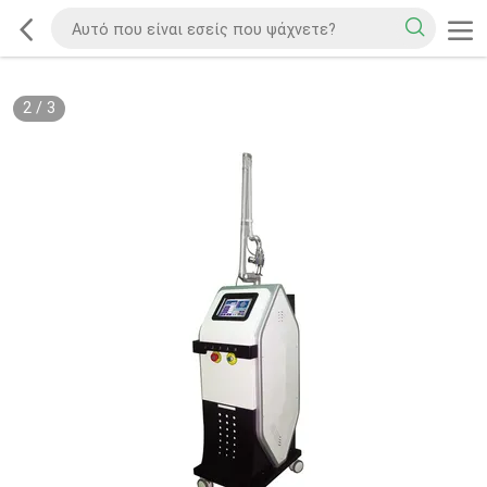
2
/
3