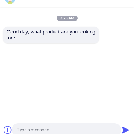
μηχανή αφαίρεσης τρίχας λέιζερ διόδων
2:25 AM
Good day, what product are you looking 
Φορητή μηχανή
Προχωρημένη
808nm μηχανή αφαίρεσης τρίχας λέιζερ διόδων
for?
λέιζερ 10600nm για
πολυγλωσσική
την αποκατάσταση
μηχανή λέιζερ με
της επιφάνειας του
διάφορες περιοχές
Αφαίρεση τρίχας λέιζερ διόδων SHR
δέρματος και την
σάρωσης και
Αποστολή
Αποστολή
αφαίρεση ρυτίδων
τρόπους εξόδου
τριπλό λέιζερ διόδων μήκους κύματος
ερώτησης
ερώτησης
Αρχική Σελίδα
Περίπου εμείς
επαφή
Desktop Site
Μηχανή αδυνατίσματος HIFU
Sitemap
Privacy Policy
Μηχανή αδυνατίσματος σώματος
Ποιότητα
μηχανή αφαίρεσης τρίχας λέιζερ
διόδων
Κίνα εργοστάσιο.Copyright © 2026
μεταστρεφόμενο το q λέιζερ ND yag
Beijing Goldenlaser Development Co., Ltd. All