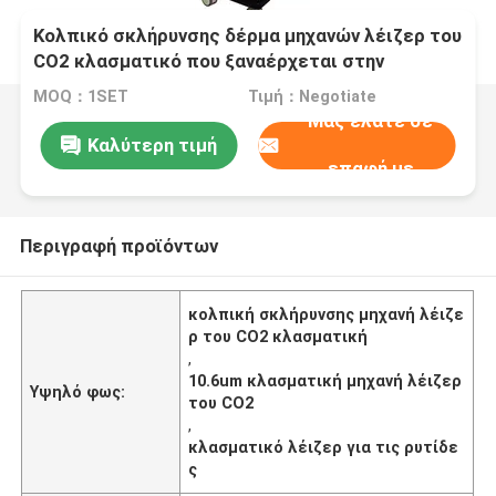
Κολπικό σκλήρυνσης δέρμα μηχανών λέιζερ του
CO2 κλασματικό που ξαναέρχεται στην
επιφάνεια για τις ρυτίδες
MOQ：1SET
Τιμή：Negotiate
Μας ελάτε σε
Καλύτερη τιμή
επαφή με
Περιγραφή προϊόντων
κολπική σκλήρυνσης μηχανή λέιζε
ρ του CO2 κλασματική
,
10.6um κλασματική μηχανή λέιζερ
Υψηλό φως:
του CO2
,
κλασματικό λέιζερ για τις ρυτίδε
ς