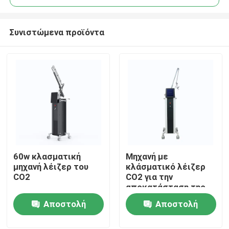
Συνιστώμενα προϊόντα
60w κλασματική
Μηχανή με
Σπίτι
μηχανή λέιζερ του
κλάσματικό λέιζερ
CO2
CO2 για την
αποκατάσταση της
Προϊόντα
επιφάνειας του
Αποστολή
Αποστολή
δέρματος
ερώτησης
ερώτησης
Βίντεο