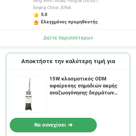
Ring West Road, Fengtai District,
Beijing China. ,ΚΙΝΑ
5.0
Ελεγχμένος προμηθευτής
Δείτε περισσότερων
Αποκτήστε την καλύτερη τιμή για
15W κλασματικός ODM
αφαίρεσης σημαδιών ακμής
αναζωογόνησης δερμάτων
μηχανών λέιζερ του CO2
Να συνεχίσει