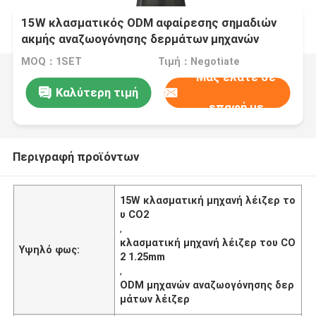
15W κλασματικός ODM αφαίρεσης σημαδιών
ακμής αναζωογόνησης δερμάτων μηχανών
λέιζερ του CO2
MOQ：1SET
Τιμή：Negotiate
Μας ελάτε σε
Καλύτερη τιμή
επαφή με
Περιγραφή προϊόντων
15W κλασματική μηχανή λέιζερ το
υ CO2
,
κλασματική μηχανή λέιζερ του CO
Υψηλό φως:
2 1.25mm
,
ODM μηχανών αναζωογόνησης δερ
μάτων λέιζερ