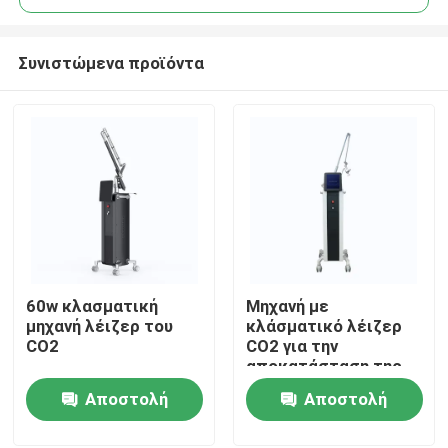
Συνιστώμενα προϊόντα
60w κλασματική
Μηχανή με
Σπίτι
μηχανή λέιζερ του
κλάσματικό λέιζερ
CO2
CO2 για την
αποκατάσταση της
Προϊόντα
επιφάνειας του
Αποστολή
Αποστολή
δέρματος
ερώτησης
ερώτησης
Βίντεο