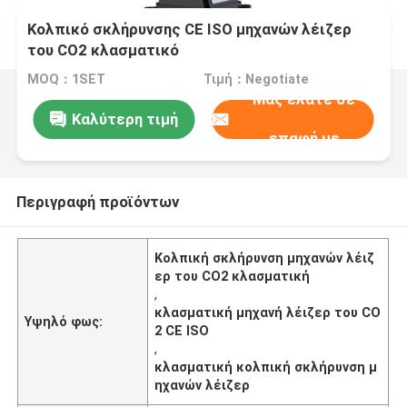
Κολπικό σκλήρυνσης CE ISO μηχανών λέιζερ
του CO2 κλασματικό
MOQ：1SET
Τιμή：Negotiate
Μας ελάτε σε
Καλύτερη τιμή
επαφή με
Περιγραφή προϊόντων
Κολπική σκλήρυνση μηχανών λέιζ
ερ του CO2 κλασματική
,
κλασματική μηχανή λέιζερ του CO
Υψηλό φως:
2 CE ISO
,
κλασματική κολπική σκλήρυνση μ
ηχανών λέιζερ