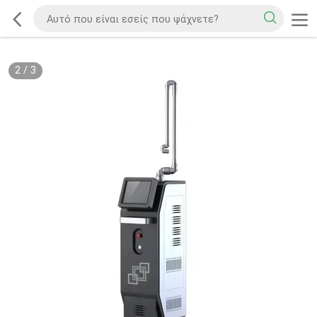
2
/
3