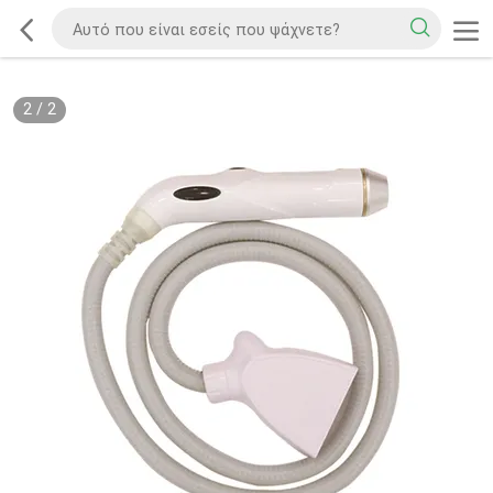
2
/
2