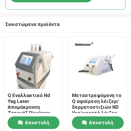
Συνιστώμενα προϊόντα
Σπίτι
Q Εναλλακτικό Nd
Μεταστρεφόμενη το
Yag Laser
Q αφαίρεση λέιζερ/
Απομάκρυνση
δερματοστιξιών ND
Προϊόντα
Τατουάζ Picolaser
Yag/φορητό λέιζερ
1064nm 532nm
ND Yag διακοπτών
Αποστολή
Αποστολή
του Q
Βίντεο