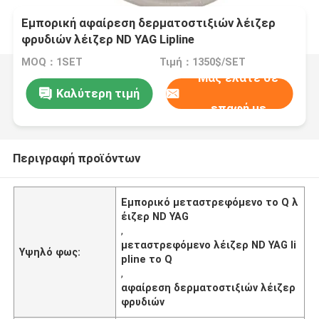
Εμπορική αφαίρεση δερματοστιξιών λέιζερ
φρυδιών λέιζερ ND YAG Lipline
μεταστρεφόμενη το Q
MOQ：1SET
Τιμή：1350$/SET
Μας ελάτε σε
Καλύτερη τιμή
επαφή με
Περιγραφή προϊόντων
Εμπορικό μεταστρεφόμενο το Q λ
έιζερ ND YAG
,
μεταστρεφόμενο λέιζερ ND YAG li
Υψηλό φως:
pline το Q
,
αφαίρεση δερματοστιξιών λέιζερ
φρυδιών