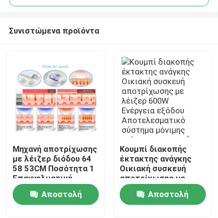
Συνιστώμενα προϊόντα
Μηχανή αποτρίχωσης
Κουμπί διακοπής
Σπίτι
με λέιζερ διόδου 64
έκτακτης ανάγκης
58 53CM Ποσότητα 1
Οικιακή συσκευή
Επαγγελματική
αποτρίχωσης με
Προϊόντα
συσκευή για κλινική
λέιζερ 600W
Αποστολή
Αποστολή
και σπα
Ενέργεια εξόδου
Αποτελεσματικό
ερώτησης
ερώτησης
Βίντεο
σύστημα μόνιμης