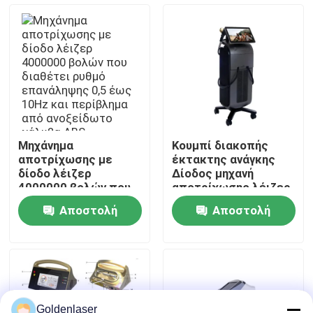
μείωσης τριχοφυΐας
για σαλόνι και σπα
Εμφάνιση VR
Περίπου εμείς
Γύρος εργοστασίων
Μηχάνημα
Κουμπί διακοπής
αποτρίχωσης με
έκτακτης ανάγκης
Ποιοτικός έλεγχος
δίοδο λέιζερ
Δίοδος μηχανή
4000000 βολών που
αποτρίχωσης λέιζερ
διαθέτει ρυθμό
με σύστημα ψύξης
Αποστολή
Αποστολή
επανάληψης 0,5 έως
νερού αέρα
Μας ελάτε σε επαφή με
10Hz και περίβλημα
ημιαγωγών που
ερώτησης
ερώτησης
από ανοξείδωτο
εξασφαλίζει την
χάλυβα ABS
αποτρίχωση
Ειδήσεις
Ζητήστε ένα απόσπασμα
Goldenlaser