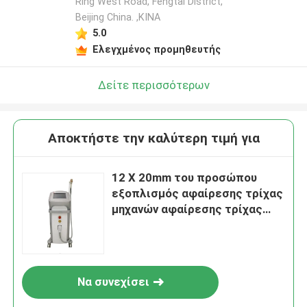
Ring West Road, Fengtai District,
Beijing China. ,ΚΙΝΑ
5.0
Ελεγχμένος προμηθευτής
Δείτε περισσότερων
Αποκτήστε την καλύτερη τιμή για
12 X 20mm του προσώπου
εξοπλισμός αφαίρεσης τρίχας
μηχανών αφαίρεσης τρίχας
λέιζερ διόδων 160J 600 Watt
Να συνεχίσει