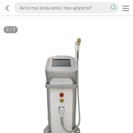
2
/
3