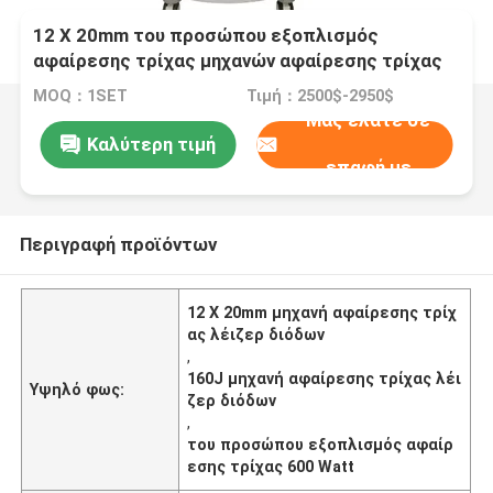
12 X 20mm του προσώπου εξοπλισμός
αφαίρεσης τρίχας μηχανών αφαίρεσης τρίχας
λέιζερ διόδων 160J 600 Watt
MOQ：1SET
Τιμή：2500$-2950$
Μας ελάτε σε
Καλύτερη τιμή
επαφή με
Περιγραφή προϊόντων
12 X 20mm μηχανή αφαίρεσης τρίχ
ας λέιζερ διόδων
,
160J μηχανή αφαίρεσης τρίχας λέι
Υψηλό φως:
ζερ διόδων
,
του προσώπου εξοπλισμός αφαίρ
εσης τρίχας 600 Watt