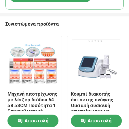
Συνιστώμενα προϊόντα
Σπίτι
Μηχανή αποτρίχωσης
Κουμπί διακοπής
με λέιζερ διόδου 64
έκτακτης ανάγκης
58 53CM Ποσότητα 1
Οικιακή συσκευή
Προϊόντα
Επαγγελματική
αποτρίχωσης με
συσκευή για κλινική
λέιζερ 600W
Αποστολή
Αποστολή
και σπα
Ενέργεια εξόδου
Βίντεο
Αποτελεσματικό