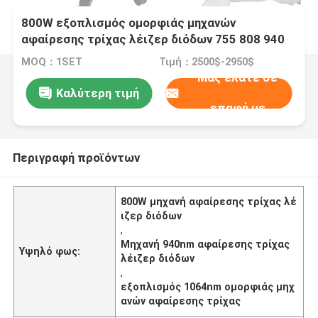
800W εξοπλισμός ομορφιάς μηχανών
αφαίρεσης τρίχας λέιζερ διόδων 755 808 940
1064nm
MOQ：1SET
Τιμή：2500$-2950$
Μας ελάτε σε
Καλύτερη τιμή
επαφή με
Περιγραφή προϊόντων
800W μηχανή αφαίρεσης τρίχας λέ
ιζερ διόδων
,
Μηχανή 940nm αφαίρεσης τρίχας
Υψηλό φως:
λέιζερ διόδων
,
εξοπλισμός 1064nm ομορφιάς μηχ
ανών αφαίρεσης τρίχας