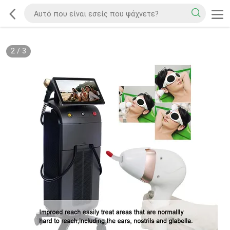
2
/
3