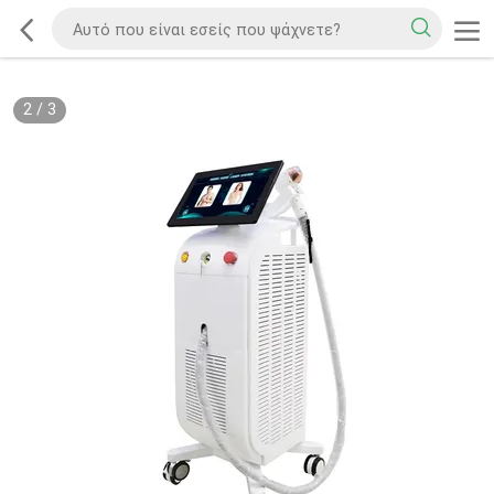
2
/
3