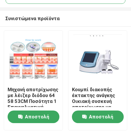
Συνιστώμενα προϊόντα
Μηχανή αποτρίχωσης
Κουμπί διακοπής
Σπίτι
με λέιζερ διόδου 64
έκτακτης ανάγκης
58 53CM Ποσότητα 1
Οικιακή συσκευή
Επαγγελματική
αποτρίχωσης με
Προϊόντα
συσκευή για κλινική
λέιζερ 600W
Αποστολή
Αποστολή
και σπα
Ενέργεια εξόδου
Αποτελεσματικό
ερώτησης
ερώτησης
Βίντεο
σύστημα μόνιμης