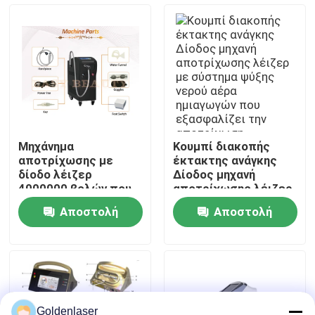
μείωσης τριχοφυΐας
για σαλόνι και σπα
Εμφάνιση VR
Περίπου εμείς
Γύρος εργοστασίων
Μηχάνημα
Κουμπί διακοπής
αποτρίχωσης με
έκτακτης ανάγκης
Ποιοτικός έλεγχος
δίοδο λέιζερ
Δίοδος μηχανή
4000000 βολών που
αποτρίχωσης λέιζερ
διαθέτει ρυθμό
με σύστημα ψύξης
Αποστολή
Αποστολή
επανάληψης 0,5 έως
νερού αέρα
Μας ελάτε σε επαφή με
10Hz και περίβλημα
ημιαγωγών που
ερώτησης
ερώτησης
από ανοξείδωτο
εξασφαλίζει την
χάλυβα ABS
αποτρίχωση
Ειδήσεις
Ζητήστε ένα απόσπασμα
Goldenlaser