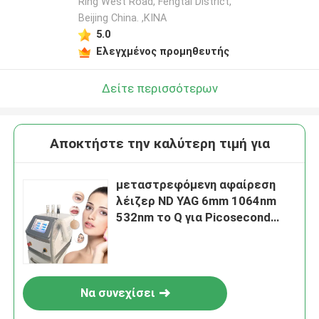
Ring West Road, Fengtai District,
Beijing China. ,ΚΙΝΑ
5.0
Ελεγχμένος προμηθευτής
Δείτε περισσότερων
Αποκτήστε την καλύτερη τιμή για
μεταστρεφόμενη αφαίρεση
λέιζερ ND YAG 6mm 1064nm
532nm το Q για Picosecond
Picolaser προσώπου το λέιζερ
Να συνεχίσει