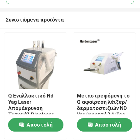
Συνιστώμενα προϊόντα
Q Εναλλακτικό Nd
Μεταστρεφόμενη το
Σπίτι
Yag Laser
Q αφαίρεση λέιζερ/
Απομάκρυνση
δερματοστιξιών ND
Τατουάζ Picolaser
Yag/φορητό λέιζερ
Προϊόντα
1064nm 532nm
ND Yag διακοπτών
Αποστολή
Αποστολή
του Q
ερώτησης
ερώτησης
Βίντεο