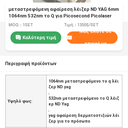
μεταστρεφόμενη αφαίρεση λέιζερ ND YAG 6mm
1064nm 532nm το Q για Picosecond Picolaser
προσώπου το λέιζερ
MOQ：1SET
Τιμή：1350$/SET
Μας ελάτε σε
Καλύτερη τιμή
επαφή με
Περιγραφή προϊόντων
1064nm μεταστρεφόμενο το q λέι
ζερ ND yag
,
532nm μεταστρεφόμενο το Q λέιζ
Υψηλό φως:
ερ ND Yag
,
yag αφαίρεση δερματοστιξιών λέι
ζερ για το πρόσωπο