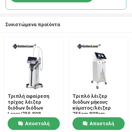
Συνιστώμενα προϊόντα
Σπίτι
Τριπλή αφαίρεση
Τριπλό λέιζερ
τρίχας λέιζερ
διόδων μήκους
διόδων διόδων
κύματος/λέιζερ
Προϊόντα
Laser/755 808
755nm 808nm
1064nm μήκους
1064nm διόδων
Αποστολή
Αποστολή
κύματος
Βίντεο