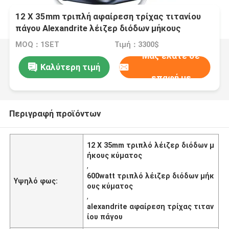
12 X 35mm τριπλή αφαίρεση τρίχας τιτανίου
πάγου Alexandrite λέιζερ διόδων μήκους
κύματος 600watt
MOQ：1SET
Τιμή：3300$
Μας ελάτε σε
Καλύτερη τιμή
επαφή με
Περιγραφή προϊόντων
12 X 35mm τριπλό λέιζερ διόδων μ
ήκους κύματος
,
600watt τριπλό λέιζερ διόδων μήκ
Υψηλό φως:
ους κύματος
,
alexandrite αφαίρεση τρίχας τιταν
ίου πάγου