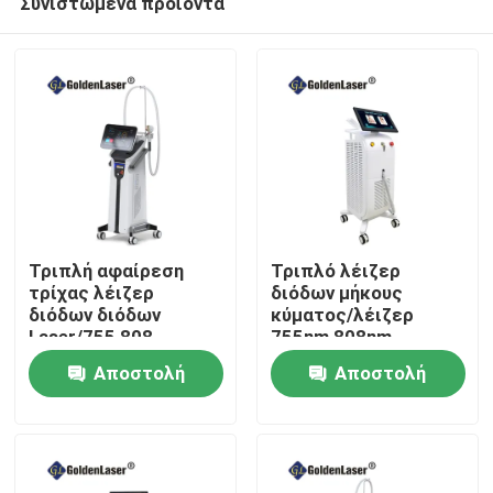
Συνιστώμενα προϊόντα
Τριπλή αφαίρεση
Τριπλό λέιζερ
τρίχας λέιζερ
διόδων μήκους
διόδων διόδων
κύματος/λέιζερ
Laser/755 808
755nm 808nm
Σπίτι
1064nm μήκους
1064nm διόδων
Αποστολή
Αποστολή
κύματος
Προϊόντα
ερώτησης
ερώτησης
Βίντεο