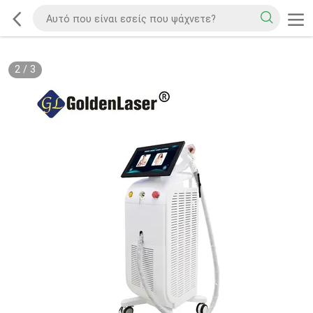
2
/
3