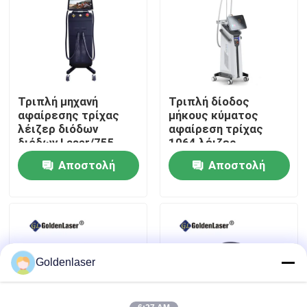
Εμφάνιση VR
Περίπου εμείς
Τριπλή μηχανή
Τριπλή δίοδος
αφαίρεσης τρίχας
μήκους κύματος
Γύρος εργοστασίων
λέιζερ διόδων
αφαίρεση τρίχας
διόδων Laser/755
1064 λέιζερ
808nm 1064 μήκους
Laser/755 808
Αποστολή
Αποστολή
Ποιοτικός έλεγχος
κύματος
ερώτησης
ερώτησης
Μας ελάτε σε επαφή με
Ειδήσεις
Goldenlaser
Ζητήστε ένα απόσπασμα