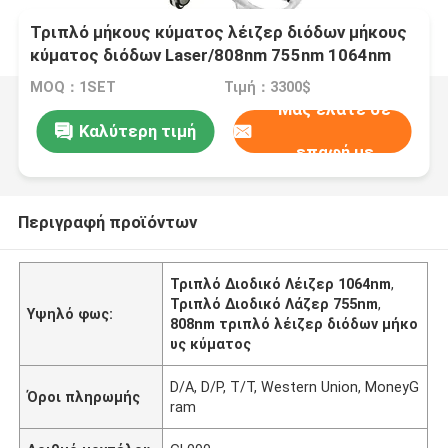
Τριπλό μήκους κύματος λέιζερ διόδων μήκους
κύματος διόδων Laser/808nm 755nm 1064nm
τριπλό
MOQ：1SET
Τιμή：3300$
Μας ελάτε σε
Καλύτερη τιμή
επαφή με
Περιγραφή προϊόντων
Τριπλό Διοδικό Λέιζερ 1064nm
,
Τριπλό Διοδικό Λάζερ 755nm
,
Υψηλό φως:
808nm τριπλό λέιζερ διόδων μήκο
υς κύματος
D/A, D/P, T/T, Western Union, MoneyG
Όροι πληρωμής
ram