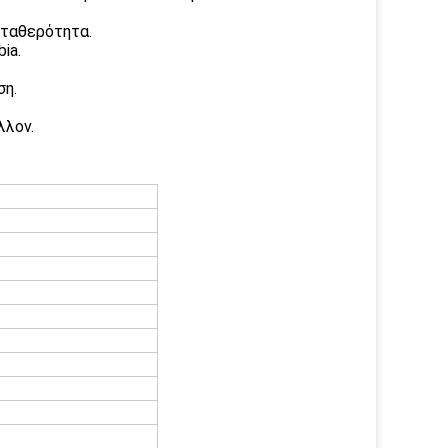
σταθερότητα.
ia.
ση.
λλον.