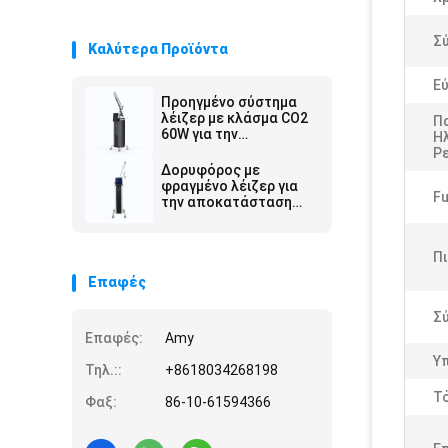
Σ
Καλύτερα Προϊόντα
Ε
Προηγμένο σύστημα
λέιζερ με κλάσμα CO2
Π
60W για την
Η
αποκατάσταση της
Ρ
επιφάνειας του
Δορυφόρος με
δέρματος και την
φραγμένο λέιζερ για
Fu
αφαίρεση ρυτίδων
την αποκατάσταση
της επιφάνειας του
δέρματος 40W Ultra
Pulse CW Removal
Π
Light Mole Aluminum
Επαφές
Case
Σ
Επαφές:
Amy
Υ
Τηλ.::
+8618034268198
Τ
Φαξ:
86-10-61594366