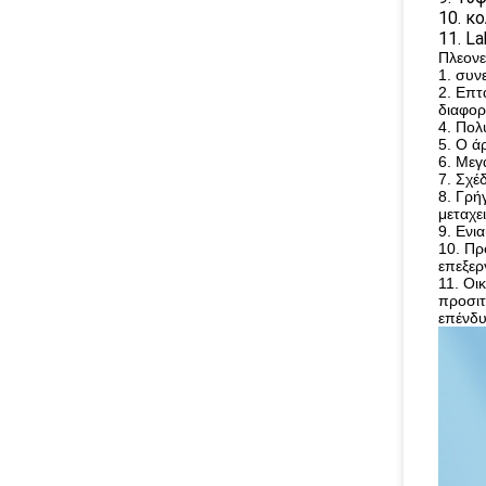
10. κ
11. L
Πλεονε
1. συν
2. Επτ
διαφορ
4. Πολ
5. Ο ά
6. Μεγ
7. Σχέ
8. Γρή
μεταχε
9. Ενι
10. Πρ
επεξερ
11. Οι
προσιτ
επένδ