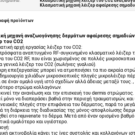
πισημαίνω:
Κλασματική μηχανή λέιζερ του CO2 αναζωογ
Κλασματική μηχανή λέιζερ αφαίρεσης σημαδι
ραφή προϊόντων
κή μηχανή αναζωογόνησης δερμάτων αφαίρεσης σημαδιών
ρ του CO2
ατική αρχή εργασίας λέιζερ του CO2:
 πρόσφατα αναπτυγμένο RF-συγκινημένο κλασματικό λέιζερ τ
α του CO2 RF, που είναι χωρισμένος σε πολλές μικροσκοπικ
α γενικά λέιζερ του CO2 (σωλήνες γυαλιού).
άκρη επεξεργασίας μπορεί να ατμοποιήσει τα πιο ακραία στ
 δημιουργία χιλιάδων μικροσκοπικές πληγές μικρολέιζερ πέ
 σε έναν ομαλό υγιή ιστό σχεδίων αλλά άδειας μεταξύ τους. 
ότερο στρώμα κολλαγόνων.
οκινεί την ανανέωση και την επισκευή του dermis στρώματος.
ί μόνο να διαπεράσει βαθιά στην περιοχή τραυματισμών, κα
νειακές πληγές στην επιφάνεια του δέρματος, παρά το μεγά
τά τη διάρκεια της διαδικασίας της μόνος-αποφλοίωσης δερ
θεί στο rejuvenate το δέρμα. Μετά από έναν ορισμένο βαθμό
τικά ομαλότερο και υγιέστερο.
ογή:
μική ακτινοβολία κάνει τις ίνες συστολής και κολλαγόνων ι