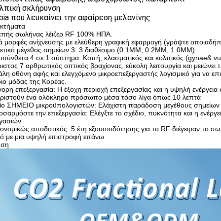
ολπική σκλήρυνση
abia που λευκαίνει την αφαίρεση μελανίνης.
κτήματα
επής σωλήνας λέιζερ RF 100% ΗΠΑ.
ά μορφές ανίχνευσης με ελεύθερη γραφική εφαρμογή (γράψτε οποιαδήπο
ετικό μέγεθος σημείων 3. 3 διαθέσιμο (0.1MM, 0.2MM, 1.0MM)
υσύνθετα 4 σε 1 σύστημα: Κοπή, κλασματικός και κολπικός (gynae& vu
ριστος 7 αρθρωτικός οπτικός βραχίονας, εύκολη λειτουργία και μειώνει τ
άλη οθόνη αφής και ελεγχόμενο μικροεπεξεργαστής λογισμικό για να επιτ
διο μόδας της Κορέας.
γορη επεξεργασία: Η έξοχη περιοχή επεξεργασίας και η υψηλή ενέργει
ιριστούν ένα ολόκληρο πρόσωπο μέσα τόσο λίγα όπως 10 λεπτά
αίο ΣΗΜΕΙΟ μικροϋπολογιστών: Ελάχιστη παράδοση μεγέθους σημείων 
οσαρμόστε την επεξεργασία: Ελέγξτε το σχέδιο, πυκνότητα και η ενέργε
γασιών
κονομικώς αποδοτικός: 5 έτη εξουσιοδότησης για το RF διέγειραν το 
ό με μια υψηλή επιστροφή επάνω
υση