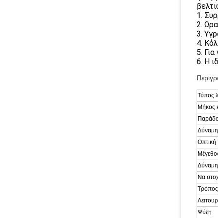
βελτι
1. Συ
2. Ωρ
3. Υγ
4. Κό
5. Για
6. Η 
Περιγρ
Τύπος λ
Μήκος 
Παράδο
Δύναμη
Οπτική 
Μέγεθο
Δύναμη 
Να στοχ
Τρόπος
Λειτουρ
Ψύξη