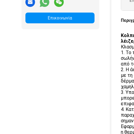
Ε
Επικοινωνία
Περιγ
Κολπι
λέιζε
Κλασμ
1. Το
σωλήν
από τ
2. Η 
με τη
δέρμα
χαμηλ
3. Υπ
μπορε
επιφα
4. Κα
παραχ
σημαν
Εφαρμ
η θερ