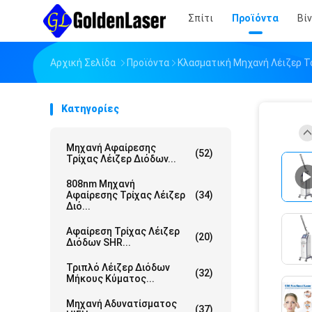
Σπίτι
Προϊόντα
Βί
Αρχική Σελίδα
Προϊόντα
Κλασματική Μηχανή Λέιζερ Τ
Κατηγορίες
Μηχανή Αφαίρεσης
(52)
Τρίχας Λέιζερ Διόδων...
808nm Μηχανή
Αφαίρεσης Τρίχας Λέιζερ
(34)
Διό...
Αφαίρεση Τρίχας Λέιζερ
(20)
Διόδων SHR...
Τριπλό Λέιζερ Διόδων
(32)
Μήκους Κύματος...
Μηχανή Αδυνατίσματος
(37)