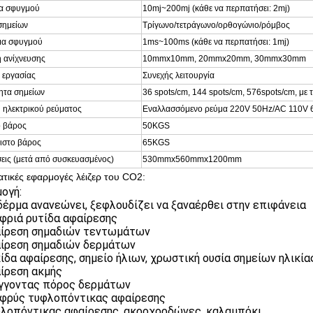
ια σφυγμού
10mj~200mj (κάθε να περπατήσει: 2mj)
σημείων
Τρίγωνο/τετράγωνο/ορθογώνιο/ρόμβος
μα σφυγμού
1ms~100ms (κάθε να περπατήσει: 1mj)
 ανίχνευσης
10mmx10mm, 20mmx20mm, 30mmx30mm
 εργασίας
Συνεχής λειτουργία
ητα σημείων
36 spots/cm, 144 spots/cm, 576spots/cm, με
 ηλεκτρικού ρεύματος
Εναλλασσόμενο ρεύμα 220V 50Hz/AC 110V 
 βάρος
50KGS
ιστο βάρος
65KGS
εις (μετά από συσκευασμένος)
530mmx560mmx1200mm
τικές εφαρμογές λέιζερ του CO2:
ογή:
 δέρμα ανανεώνει, ξεφλουδίζει να ξαναέρθει στην επιφάνεια
αφριά ρυτίδα αφαίρεσης
αίρεση σημαδιών τεντωμάτων
αίρεση σημαδιών δερμάτων
κίδα αφαίρεσης, σημείο ήλιων, χρωστική ουσία σημείων ηλικίας
αίρεση ακμής
ίγγοντας πόρος δερμάτων
αφρύς τυφλοπόντικας αφαίρεσης
φλοπόντικας αφαίρεσης, ακροχορδώνες, καλαμπόκι