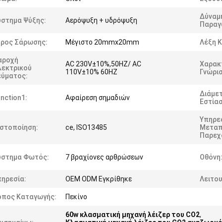
Δύναμ
ύστημα Ψύξης:
Αερόψυξη + υδρόψυξη
Παραγ
ύρος Σάρωσης:
Μέγιστο 20mmx20mm
Λέξη Κ
αροχή
AC 230V±10%,50HZ/ AC
Χαρακ
λεκτρικού
110V±10% 60HZ
Γνώρι
εύματος:
Διάμε
nction1:
Αφαίρεση σημαδιών
Εστίασ
Υπηρε
ιστοποίηση:
ce, ISO13485
Μετα
Παρεχ
ύστημα Φωτός:
7 βραχίονες αρθρώσεων
Οθόνη
πηρεσία:
OEM ODM Εγκρίθηκε
Λειτου
όπος Καταγωγής:
Πεκίνο
60w κλασματική μηχανή λέιζερ του CO2
,