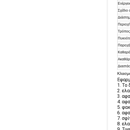
Ενέργε
Σχέδιο 
Διάστη
Περιοχή
Τρόπος
Πυκνότ
Παροχή
Καθαρό
Ακαθάρ
Διαστάσ
Κλασμα
Εφαρμ
1. Το
2. ελ
3. αφ
4. αφ
5. φα
6. αφ
7. σφ
8. ελ
9. Τυ