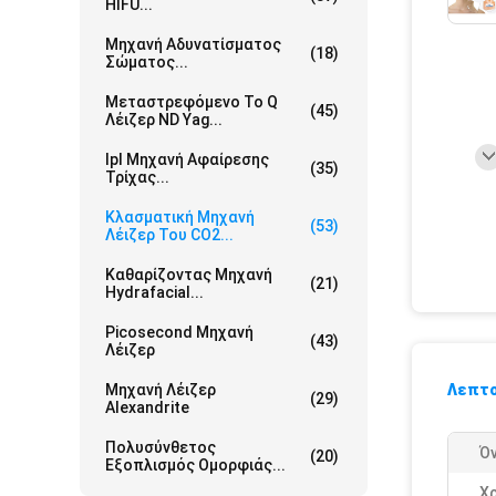
HIFU...
Μηχανή Αδυνατίσματος
(18)
Σώματος...
Μεταστρεφόμενο Το Q
(45)
Λέιζερ ND Yag...
Ipl Μηχανή Αφαίρεσης
(35)
Τρίχας...
Κλασματική Μηχανή
(53)
Λέιζερ Του CO2...
Καθαρίζοντας Μηχανή
(21)
Hydrafacial...
Picosecond Μηχανή
(43)
Λέιζερ
Μηχανή Λέιζερ
Λεπτο
(29)
Alexandrite
Πολυσύνθετος
Ό
(20)
Εξοπλισμός Ομορφιάς...
Χ