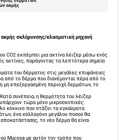
όνησης δερμάτων
,
ών ακμής
 ακμής σκλήρυνσης/κλασματική μηχανή
ου CO2 εκπέμπει μια ακτίνα λέιζερ μέσω ενός
ές ακτίνες, παράγοντας τα λεπτότερα σημεία
ρώματα του δέρματος στις μεγάλες επιφάνειες
ρα από το δέρμα που διανέμονται πέρα από το
, η μη επεξεργασμένη περιοχή δερμάτων, το
 Κατά συνέπεια, η θερμότητα του λέιζερ
ι υπάρχουν τώρα μόνο μικροσκοπικές
λο κόκκινο που στάζει τα εγκαύματα.
μάτων, ένα κολλαγόνο μεγάλου ποσού θα
 αποκατάστασης, το νέο δέρμα θα είναι
στού Mucosa με αυτόν τον τρόπο που