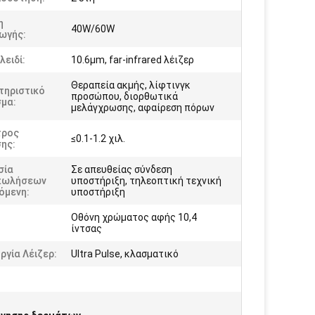
η
40W/60W
ωγής:
λειδί:
10.6μm, far-infrared λέιζερ
Θεραπεία ακμής, λίφτινγκ
τηριστικό
προσώπου, διορθωτικά
σμα:
μελάγχρωσης, αφαίρεση πόρων
τρος
≤0.1-1.2 χιλ.
ης:
σία
Σε απευθείας σύνδεση
πωλήσεων
υποστήριξη, τηλεοπτική τεχνική
όμενη:
υποστήριξη
Οθόνη χρώματος αφής 10,4
:
ίντσας
ργία Λέιζερ:
Ultra Pulse, κλασματικό