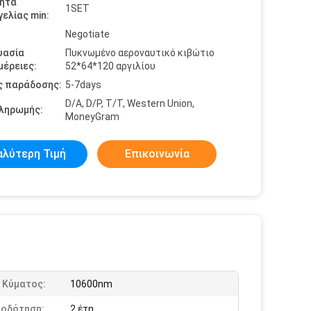
ητα
1SET
ελίας min:
Negotiate
υασία
Πυκνωμένο αεροναυτικό κιβώτιο
έρειες:
52*64*120 αργιλίου
ς παράδοσης:
5-7days
D/A, D/P, T/T, Western Union,
πληρωμής:
MoneyGram
αλύτερη Τιμή
Επικοινωνία
 Κύματος:
10600nm
ιοδότηση:
2 έτη