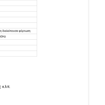
 τη διαλείπουσα φόρτωση
60Hz
 κ.λπ.