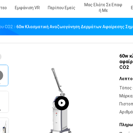
Μας Ελάτε Σε Επαφ
ντεο
Εμφάνιση VR
Περίπου Εμείς
Ή Με
ου CO2
60w Κλασματική Αναζωογόνηση Δερμάτων Αφαίρεσης Σημ
60w κ
αφαίρ
CO2
Λεπτο
Τόπος 
Μάρκα
Πιστοπ
Αριθμό
Πληρω