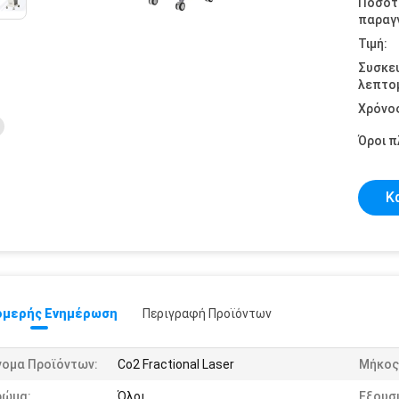
Ποσότ
παραγγ
Τιμή:
Συσκε
λεπτομ
Χρόνο
Όροι 
Κ
μερής Ενημέρωση
Περιγραφή Προϊόντων
νομα Προϊόντων:
Co2 Fractional Laser
Μήκος
ρώμα:
Όλοι
Εξουσ