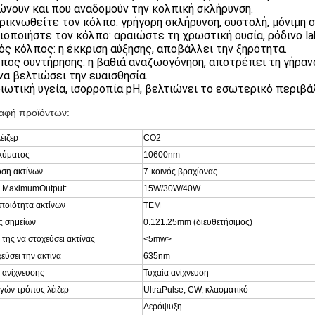
ώνουν και που αναδομούν την κολπική σκλήρυνση.
ρρικνωθείτε τον κόλπο: γρήγορη σκλήρυνση, συστολή, μόνιμη 
αιοποιήστε τον κόλπο: αραιώστε τη χρωστική ουσία, ρόδινο lab
ρός κόλπος: η έκκριση αύξησης, αποβάλλει την ξηρότητα.
λπος συντήρησης: η βαθιά αναζωογόνηση, αποτρέπει τη γήραν
 να βελτιώσει την ευαισθησία.
ιδιωτική υγεία, ισορροπία pH, βελτιώνει το εσωτερικό περιβά
αφή προϊόντων:
έιζερ
CO2
κύματος
10600nm
ση ακτίνων
7-κοινός βραχίονας
 MaximumOutput:
15W/30W/40W
ποιότητα ακτίνων
TEM
ς σημείων
0.121.25mm (διευθετήσιμος)
της να στοχεύσει ακτίνας
<5mw>
εύσει την ακτίνα
635nm
 ανίχνευσης
Τυχαία ανίχνευση
γών τρόπος λέιζερ
UltraPulse, CW, κλασματικό
Αερόψυξη