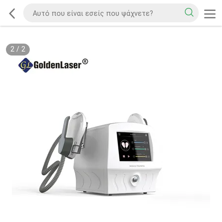
2
/
2