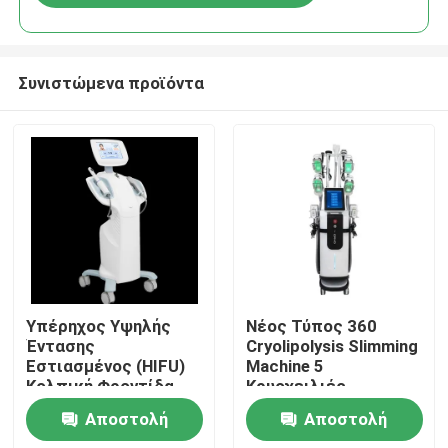
Συνιστώμενα προϊόντα
Σπίτι
Υπέρηχος Υψηλής
Νέος Τύπος 360
Έντασης
Cryolipolysis Slimming
Εστιασμένος (HIFU)
Machine 5
Προϊόντα
Κολπική Φροντίδα
Κρυοχειλιές
Αναζωογόνηση
Κρυοθεραπεία
Αποστολή
Αποστολή
Σύσφιξη Κόλπου
Σχηματισμός
Βίντεο
Σώματος 40K