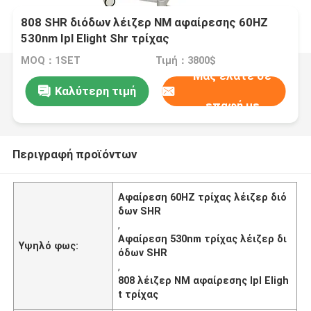
808 SHR διόδων λέιζερ NM αφαίρεσης 60HZ
530nm Ipl Elight Shr τρίχας
MOQ：1SET
Τιμή：3800$
Μας ελάτε σε
Καλύτερη τιμή
επαφή με
Περιγραφή προϊόντων
Αφαίρεση 60HZ τρίχας λέιζερ διό
δων SHR
,
Αφαίρεση 530nm τρίχας λέιζερ δι
Υψηλό φως:
όδων SHR
,
808 λέιζερ NM αφαίρεσης Ipl Eligh
t τρίχας