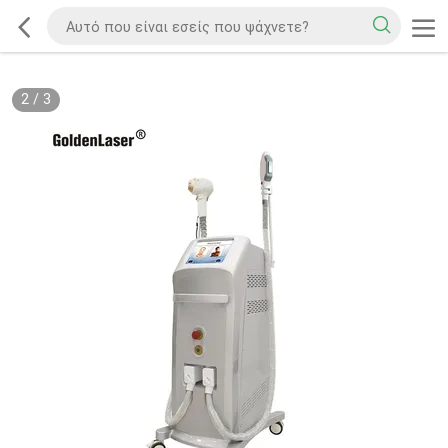
2
/
3