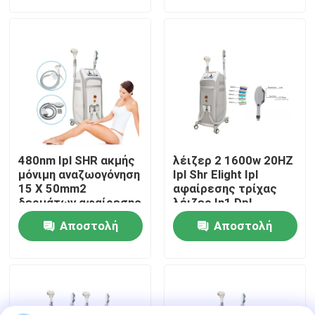
ερώτησης
ερώτησης
Εμφάνιση VR
Περίπου εμείς
Γύρος εργοστασίων
480nm Ipl SHR ακμής
λέιζερ 2 1600w 20HZ
Ποιοτικός έλεγχος
μόνιμη αναζωογόνηση
Ipl Shr Elight Ipl
15 Χ 50mm2
αφαίρεσης τρίχας
δερμάτων αφαίρεσης
λέιζερ In1 Dpl
τρίχας λέιζερ
εξοπλισμός
Μας ελάτε σε επαφή με
Αποστολή
Αποστολή
διόδων
ομορφιάς
ερώτησης
ερώτησης
Ειδήσεις
Ζητήστε ένα απόσπασμα