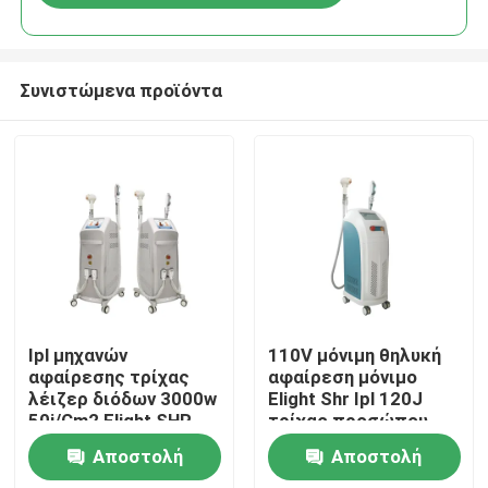
Συνιστώμενα προϊόντα
Σπίτι
Ipl μηχανών
110V μόνιμη θηλυκή
αφαίρεσης τρίχας
αφαίρεση μόνιμο
λέιζερ διόδων 3000w
Elight Shr Ipl 120J
Προϊόντα
50j/Cm2 Elight SHR
τρίχας προσώπου
μόνιμο Remover
Αποστολή
Αποστολή
Βίντεο