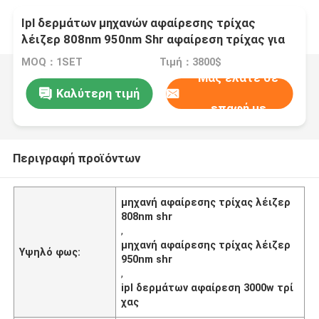
Ipl δερμάτων μηχανών αφαίρεσης τρίχας
λέιζερ 808nm 950nm Shr αφαίρεση τρίχας για
το σκοτεινό δέρμα
MOQ：1SET
Τιμή：3800$
Μας ελάτε σε
Καλύτερη τιμή
επαφή με
Περιγραφή προϊόντων
μηχανή αφαίρεσης τρίχας λέιζερ
808nm shr
,
μηχανή αφαίρεσης τρίχας λέιζερ
Υψηλό φως:
950nm shr
,
ipl δερμάτων αφαίρεση 3000w τρί
χας