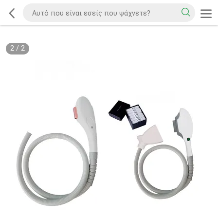
2
/
2