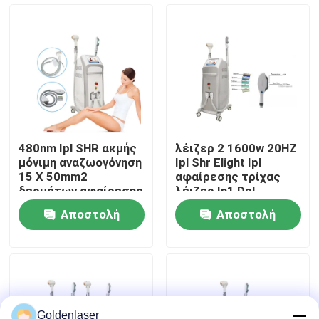
Εμφάνιση VR
Περίπου εμείς
Γύρος εργοστασίων
480nm Ipl SHR ακμής
λέιζερ 2 1600w 20HZ
μόνιμη αναζωογόνηση
Ipl Shr Elight Ipl
Ποιοτικός έλεγχος
15 Χ 50mm2
αφαίρεσης τρίχας
δερμάτων αφαίρεσης
λέιζερ In1 Dpl
τρίχας λέιζερ
εξοπλισμός
Αποστολή
Αποστολή
διόδων
ομορφιάς
Μας ελάτε σε επαφή με
ερώτησης
ερώτησης
Ειδήσεις
Ζητήστε ένα απόσπασμα
Goldenlaser