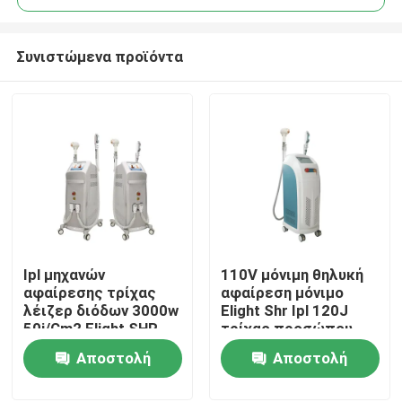
Συνιστώμενα προϊόντα
Ipl μηχανών
110V μόνιμη θηλυκή
Σπίτι
αφαίρεσης τρίχας
αφαίρεση μόνιμο
λέιζερ διόδων 3000w
Elight Shr Ipl 120J
50j/Cm2 Elight SHR
τρίχας προσώπου
Προϊόντα
μόνιμο Remover
Αποστολή
Αποστολή
ερώτησης
ερώτησης
Βίντεο