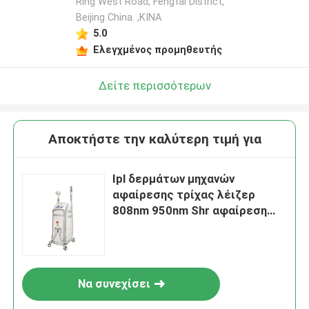
Ring West Road, Fengtai District,
Beijing China. ,ΚΙΝΑ
5.0
Ελεγχμένος προμηθευτής
Δείτε περισσότερων
Αποκτήστε την καλύτερη τιμή για
Ipl δερμάτων μηχανών
αφαίρεσης τρίχας λέιζερ
808nm 950nm Shr αφαίρεση
τρίχας για το σκοτεινό δέρμα
Να συνεχίσει