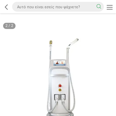
2
/
2