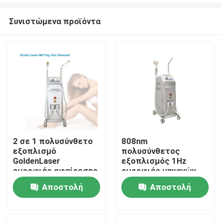
Συνιστώμενα προϊόντα
2 σε 1 πολυσύνθετο
808nm
εξοπλισμό
πολυσύνθετος
Σπίτι
GoldenLaser
εξοπλισμός 1Hz
ομορφιάς αφαίρεσης
ομορφιάς μηχανών
τρίχας λέιζερ ND Yag
αφαίρεσης τρίχας ND
Αποστολή
Αποστολή
Προϊόντα
λέιζερ διόδων 808nm
Yag διόδων
ερώτησης
ερώτησης
Βίντεο