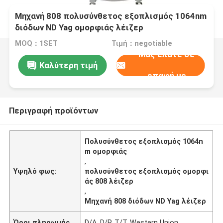
Μηχανή 808 πολυσύνθετος εξοπλισμός 1064nm
διόδων ND Yag ομορφιάς λέιζερ
MOQ：1SET
Τιμή：negotiable
Μας ελάτε σε
Καλύτερη τιμή
επαφή με
Περιγραφή προϊόντων
Πολυσύνθετος εξοπλισμός 1064n
m ομορφιάς
,
Υψηλό φως:
πολυσύνθετος εξοπλισμός ομορφι
άς 808 λέιζερ
,
Μηχανή 808 διόδων ND Yag λέιζερ
Όροι πληρωμής
D/A, D/P, T/T, Western Union,