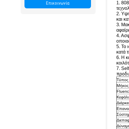
1. 80
Επικοινωνία
τεχνο
2. Υψ
και κ
3. Μα
αφαίρ
4. Ασ
οποια
5. Το
κατά 
6. Η 
κοιλό
7. Se
προδι
Τύπος 
Μήκος
Fluen
Κεφάλ
Διάρκε
Επανα
Σύστη
Διεπα
Δύναμη