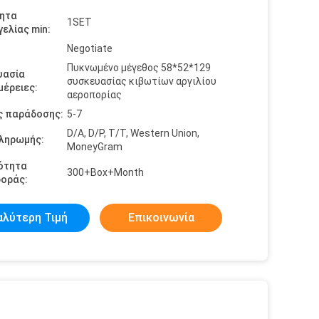
ητα
1SET
ελίας min:
Negotiate
Πυκνωμένο μέγεθος 58*52*129
υασία
συσκευασίας κιβωτίων αργιλίου
έρειες:
αεροπορίας
ς παράδοσης:
5-7
D/A, D/P, T/T, Western Union,
πληρωμής:
MoneyGram
ότητα
300+Box+Month
οράς:
αλύτερη Τιμή
Επικοινωνία