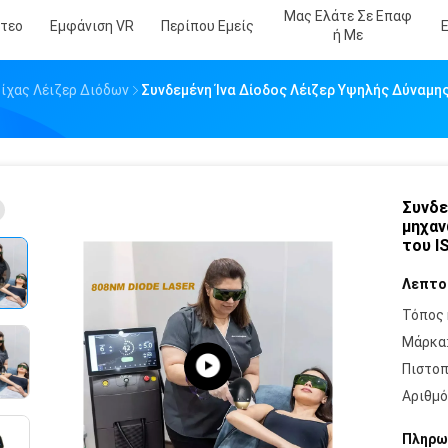
Μας Ελάτε Σε Επαφ
ντεο
Εμφάνιση VR
Περίπου Εμείς
Ή Με
ίχας Λέιζερ Διόδων
Συνδεμένη Ίνα Δίοδος Λέιζερ Υψηλής Δύναμη
Συνδε
μηχαν
του I
Λεπτο
Τόπος 
Μάρκα
Πιστοπ
Αριθμό
Πληρω