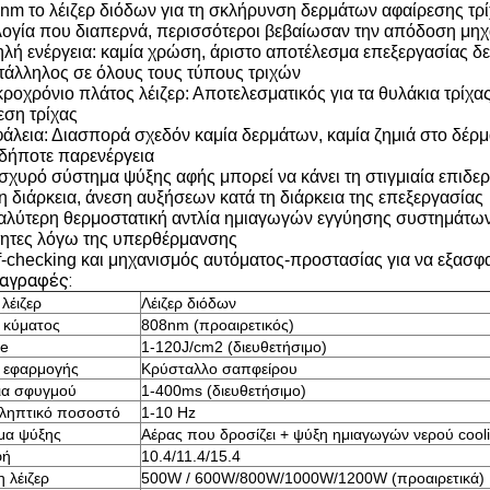
8nm το λέιζερ διόδων για τη σκλήρυνση δερμάτων αφαίρεσης τρ
λογία που διαπερνά, περισσότεροι βεβαίωσαν την απόδοση μηχ
ηλή ενέργεια: καμία χρώση, άριστο αποτέλεσμα επεξεργασίας δ
ατάλληλος σε όλους τους τύπους τριχών
κροχρόνιο πλάτος λέιζερ: Αποτελεσματικός για τα θυλάκια τρίχ
εση τρίχας
φάλεια: Διασπορά σχεδόν καμία δερμάτων, καμία ζημιά στο δέρμα
δήποτε παρενέργεια
 ισχυρό σύστημα ψύξης αφής μπορεί να κάνει τη στιγμιαία επιδ
τη διάρκεια, άνεση αυξήσεων κατά τη διάρκεια της επεξεργασίας
καλύτερη θερμοστατική αντλία ημιαγωγών εγγύησης συστημάτων 
τητες λόγω της υπερθέρμανσης
lf-checking και μηχανισμός αυτόματος-προστασίας για να εξασφα
αγραφές:
λέιζερ
Λέιζερ διόδων
 κύματος
808nm (προαιρετικός)
ce
1-120J/cm2 (διευθετήσιμο)
ι εφαρμογής
Κρύσταλλο σαπφείρου
ια σφυγμού
1-400ms (διευθετήσιμο)
ληπτικό ποσοστό
1-10 Hz
μα ψύξης
Αέρας που δροσίζει + ψύξη ημιαγωγών νερού cool
φή
10.4/11.4/15.4
 λέιζερ
500W / 600W/800W/1000W/1200W (προαιρετικά)