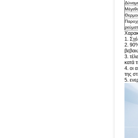
Δύναμ
Μέγεθ
Θερμο
Παροχή
ρεύμα
Χαρακ
1. Σχ
2. 90
βεβαι
3. τέ
κατά 
4. οι
της σ
5. εν