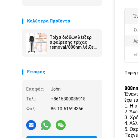
Ό
Καλύτερα Προϊόντα
Σ
Τρίχα διόδων λέιζερ
Α
αφαίρεσης τρίχας
removal/808nm λέιζερ
διόδων του Πεκίνου
Ε
Επαφές
Περιγ
808nm
Επαφές:
John
Έναντι
Τηλ.::
+8615300086918
έχει 
1. Η 
Φαξ:
86-10-61594366
2. Άν
3. Χρ
4. Αλ
Θερ
5.
Τεχνι