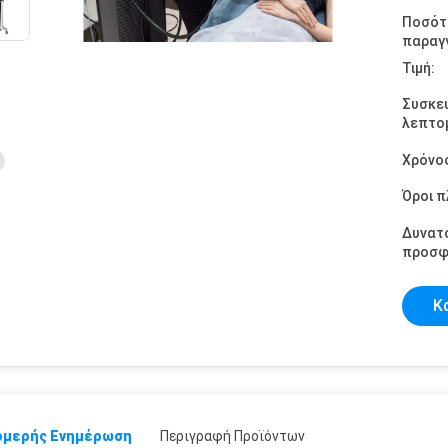
Ποσότ
παραγγ
Τιμή:
Συσκε
λεπτομ
Χρόνο
Όροι 
Δυνατ
προσφ
Κ
μερής Ενημέρωση
Περιγραφή Προϊόντων