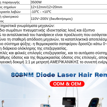
η παραγωγής
3500W
ος σημείων
12×12mm/12×20mm
κρασία λαβών
-10℃ - +10℃
 ηλεκτρικού
110V~200V (διευθετήσιμος)
τος
τηριστικά γνωρίσματα μηχανών:
πνευματικής ιδιοκτησίας
έδιο σωμάτων
λουξ και έξυπνο
% τα ανταλλακτικά του handpiece είναι προέλευση που εισάγεται
ώνει τη σταθερή απόδοση μηχανών, τα καταπληκτικά αποτελέσμ
λειο σύστημα ψύξης- η θερμοκρασία σαπφείρου δροσίζει κάτω 0~
τη διάρκεια ολόκληρης της επεξεργασίας.
 απλές και φιλικές επιλογές επεξεργασίας, και το αυτόματο σύσ
τάθμης ύδατος και της θερμοκρασίας ύδατος στις επιλογές, α
εργειακή δοκιμή 1:1 με μετρητή ΑΜΕΡΙΚΑΝΙΚΗΣ το συνεπή ενέργ