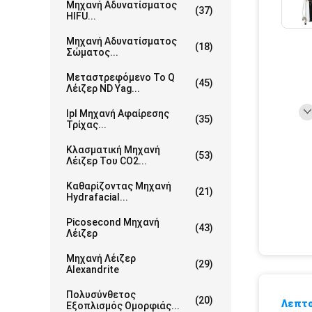
Μηχανή Αδυνατίσματος
(37)
HIFU...
Μηχανή Αδυνατίσματος
(18)
Σώματος...
Μεταστρεφόμενο Το Q
(45)
Λέιζερ ND Yag...
Ipl Μηχανή Αφαίρεσης
(35)
Τρίχας...
Κλασματική Μηχανή
(53)
Λέιζερ Του CO2...
Καθαρίζοντας Μηχανή
(21)
Hydrafacial...
Picosecond Μηχανή
(43)
Λέιζερ
Μηχανή Λέιζερ
(29)
Alexandrite
Πολυσύνθετος
(20)
Λεπτο
Εξοπλισμός Ομορφιάς...