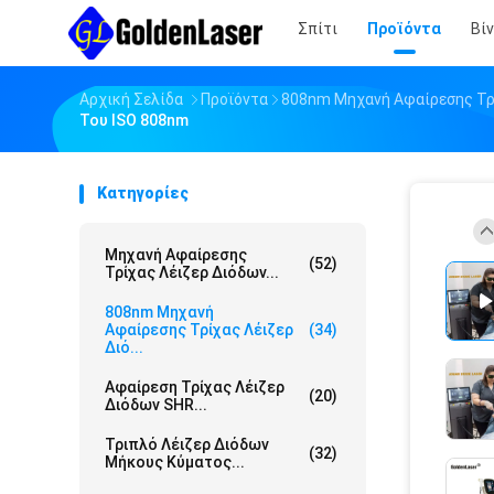
Σπίτι
Προϊόντα
Βί
Αρχική Σελίδα
Προϊόντα
808nm Μηχανή Αφαίρεσης Τρ
Του ISO 808nm
Κατηγορίες
Μηχανή Αφαίρεσης
(52)
Τρίχας Λέιζερ Διόδων...
808nm Μηχανή
Αφαίρεσης Τρίχας Λέιζερ
(34)
Διό...
Αφαίρεση Τρίχας Λέιζερ
(20)
Διόδων SHR...
Τριπλό Λέιζερ Διόδων
(32)
Μήκους Κύματος...