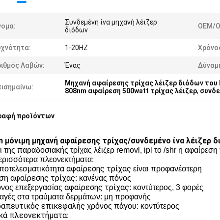
Συνδεμένη ίνα μηχανή λέιζερ
νομα:
OEM/O
διόδων
υχνότητα:
1-20HZ
Χρόνο
ριθμός Λαβών:
Ένας
Δύναμ
Μηχανή αφαίρεσης τρίχας λέιζερ διόδων του
πισημαίνω:
808nm αφαίρεση 500watt τρίχας λέιζερ
,
συνδε
ραφή προϊόντων
 μόνιμη μηχανή αφαίρεσης τρίχας/συνδεμένο ίνα λέιζερ 
 της παραδοσιακής τρίχας λέιζερ removl, ipl το /shr η αφαίρεση
περισσότερα πλεονεκτήματα:
αφαίρεσης τρίχας
αποτελεσματικότητα
είναι προφανέστερη
αφαίρεσης τρίχας
εση
: κανένας πόνος
αφαίρεσης τρίχας
όνος επεξεργασίας
: κοντύτερος, 3 φορές
λαγές στα τραύματα δερμάτων: μη προφανής
απευτικός επικεφαλής
χρόνος πάγου: κοντύτερος
κά πλεονεκτήματα
: