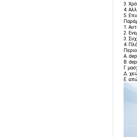
3. Χρ
4. Αλ
5. Επ
Παράμ
1. Αυ
2. Εν
3. Συ
4. Πλ
Περιο
Α. de
Β. dep
Γ. μασ
Δ. χει
Ε. απ