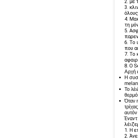
2. με
3. κλ
όλους
4. Μα
τη μό
5. Ασ
παρεν
6. Το
που α
7. Το
αφαιρ
8. Ο 
Αρχή 
Η συσ
melan
Το λέ
θερμό
Όταν 
τρίχας
αυτόν
Έναντ
λέιζε
1. Η 
2. Άν