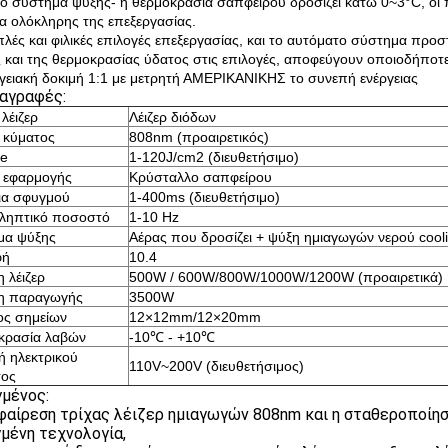
ειο σύστημα ψύξης- η θερμοκρασία σαπφείρου δροσίζει κάτω 0~3°C, οι π
ια ολόκληρης της επεξεργασίας.
απλές και φιλικές επιλογές επεξεργασίας, και το αυτόματο σύστημα πρ
 και της θερμοκρασίας ύδατος στις επιλογές, αποφεύγουν οποιοδήποτ
ργειακή δοκιμή 1:1 με μετρητή ΑΜΕΡΙΚΑΝΙΚΗΣ το συνεπή ενέργειας
αγραφές:
λέιζερ
Λέιζερ διόδων
 κύματος
808nm (προαιρετικός)
ce
1-120J/cm2 (διευθετήσιμο)
ι εφαρμογής
Κρύσταλλο σαπφείρου
ια σφυγμού
1-400ms (διευθετήσιμο)
ληπτικό ποσοστό
1-10 Hz
μα ψύξης
Αέρας που δροσίζει + ψύξη ημιαγωγών νερού cool
φή
10.4
 λέιζερ
500W / 600W/800W/1000W/1200W (προαιρετικά)
η παραγωγής
3500W
ος σημείων
12×12mm/12×20mm
κρασία λαβών
-10℃ - +10℃
 ηλεκτρικού
110V~200V (διευθετήσιμος)
τος
μένος:
αφαίρεση τρίχας λέιζερ ημιαγωγών 808nm και η σταθεροποίη
μένη τεχνολογία,