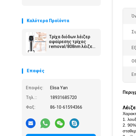
Ό
Καλύτερα Προϊόντα
Σ
Τρίχα διόδων λέιζερ
αφαίρεσης τρίχας
removal/808nm λέιζερ
Ε
διόδων του Πεκίνου
Ο
Επαφές
Ε
Επαφές:
Elisa Yan
Περιγ
Τηλ.::
18931685720
Φαξ:
86-10-61594366
Λέιζε
Χαρακτ
1. λου
2. 90%
σταθερ