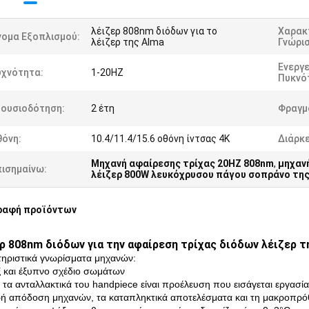
λέιζερ 808nm διόδων για το
Χαρακ
νομα Εξοπλισμού:
λέιζερ της Alma
Γνώρι
Ενεργε
υχνότητα:
1-20HZ
Πυκνό
ξουσιοδότηση:
2 έτη
Φραγμο
θόνη:
10.4/11.4/15.6 οθόνη ίντσας 4K
Διάρκε
Μηχανή αφαίρεσης τρίχας 20HZ 808nm
,
μηχαν
πισημαίνω:
λέιζερ 800W λευκόχρυσου πάγου σοπράνο της
ραφή προϊόντων
ρ 808nm διόδων για την αφαίρεση τρίχας διόδων λέιζερ 
ηριστικά γνωρίσματα μηχανών:
ξ και έξυπνο σχέδιο σωμάτων
 τα ανταλλακτικά του handpiece είναι προέλευση που εισάγεται εργασία
ή απόδοση μηχανών, τα καταπληκτικά αποτελέσματα και τη μακροπρό