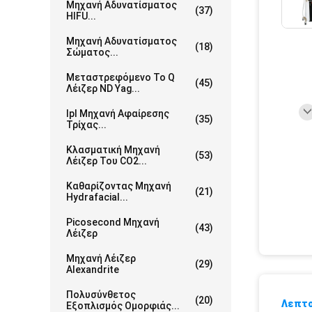
Μηχανή Αδυνατίσματος
(37)
HIFU...
Μηχανή Αδυνατίσματος
(18)
Σώματος...
Μεταστρεφόμενο Το Q
(45)
Λέιζερ ND Yag...
Ipl Μηχανή Αφαίρεσης
(35)
Τρίχας...
Κλασματική Μηχανή
(53)
Λέιζερ Του CO2...
Καθαρίζοντας Μηχανή
(21)
Hydrafacial...
Picosecond Μηχανή
(43)
Λέιζερ
Μηχανή Λέιζερ
(29)
Alexandrite
Πολυσύνθετος
(20)
Λεπτο
Εξοπλισμός Ομορφιάς...