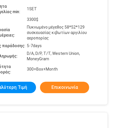
ητα
1SET
ελίας min:
3300$
Πυκνωμένο μέγεθος 58*52*129
υασία
συσκευασίας κιβωτίων αργιλίου
έρειες:
αεροπορίας
ς παράδοσης:
5-7days
D/A, D/P, T/T, Western Union,
πληρωμής:
MoneyGram
ότητα
300+Box+Month
οράς:
αλύτερη Τιμή
Επικοινωνία