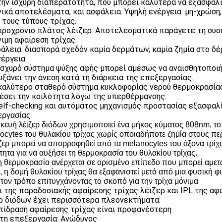
 την ισχυρή διαπερατότητα, που μπορεί καλύτερα να εξασφαλί
ινικά αποτελέσματα, και ασφάλεια. Υψηλή ενέργεια: μη-χρώση
 τους τύπους τρίχας.
κροχρόνιο πλάτος λέιζερ: Αποτελεσματικά παράγετε τη συσ
νιμη αφαίρεση τρίχας.
φάλεια: διασπορά σχεδόν καμία δερμάτων, καμία ζημία στο δέ
έργεια.
 ισχυρό σύστημα ψύξης αφής μπορεί αμέσως να αναισθητοποι
υξάνει την άνεση κατά τη διάρκεια της επεξεργασίας.
 καλύτερο σταθερό σύστημα κυκλοφορίας νερού θερμοκρασίας
έσει την κοιλότητα λόγω της υπερθέρμανσης.
Self-checking και αυτόματος μηχανισμός προστασίας εξασφαλ
εργασίας
κευή λέιζερ διόδων χρησιμοποιεί ένα μήκος κύματος 808nm, το ο
ocytes του θυλακίου τρίχας χωρίς οποιαδήποτε ζημία στους περ
ιζερ μπορεί να απορροφηθεί από τα melanocytes του άξονα τρίχα
τητα για να αυξήσει τη θερμοκρασία του θυλακίου τρίχας.
η θερμοκρασία ανέρχεται σε ορισμένο επίπεδο που μπορεί αμετ
, η δομή θυλακίου τρίχας θα εξαφανιστεί μετά από μια φυσική φ
 τον τρόπο επιτυγχάνοντας το σκοπό για την τρίχα μόνιμα
ι της παραδοσιακής αφαίρεσης τρίχας λέιζερ και IPL της αφ
ρ διόδων έχει περισσότερα πλεονεκτήματα:
επίδραση αφαίρεσης τρίχας είναι προφανέστερη
ετη επεξεργασία: Ανώδυνος