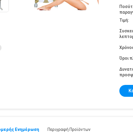
Ποσότ
παραγγ
Τιμή:
Συσκε
λεπτομ
Χρόνο
Όροι 
Δυνατ
προσφ
Κ
μερής Ενημέρωση
Περιγραφή Προϊόντων