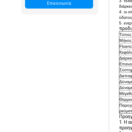
3. τέλ
Επικοινωνία
διάρκε
4. οι 
ύδατος
5. ενε
προδι
Τύπος 
Μήκος
Fluen
Κεφάλ
Διάρκε
Επανα
Σύστη
Διεπα
Δύναμη
Δύναμ
Μέγεθ
Θερμο
Παροχή
ρεύμα
Προηγ
1. Η 
προηγ