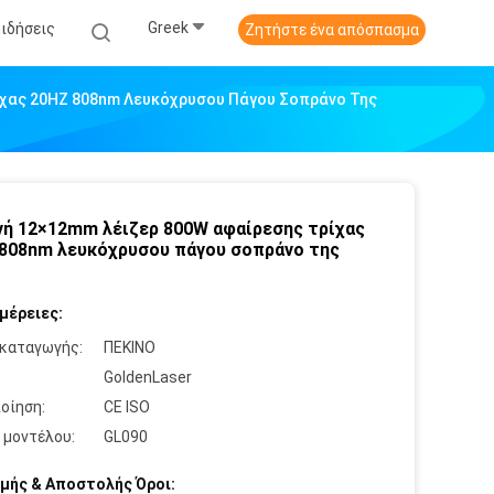
Greek
Ειδήσεις
Ζητήστε ένα απόσπασμα
ίχας 20HZ 808nm Λευκόχρυσου Πάγου Σοπράνο Της
ή 12×12mm λέιζερ 800W αφαίρεσης τρίχας
808nm λευκόχρυσου πάγου σοπράνο της
μέρειες:
καταγωγής:
ΠΕΚΙΝΟ
:
GoldenLaser
οίηση:
CE ISO
 μοντέλου:
GL090
μής & Αποστολής Όροι: