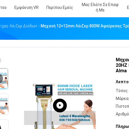
Μας Ελάτε Σε Επαφ
ντεο
Εμφάνιση VR
Περίπου Εμείς
Ή Με
ίχας Λέιζερ Διόδων
Μηχανή 12×12mm Λέιζερ 800W Αφαίρεσης Τρ
Μηχαν
20HZ 
Alma
Λεπτο
Τόπος 
Μάρκα
Πιστοπ
Αριθμό
Πληρω