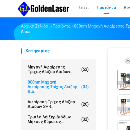
Σπίτι
Προϊόντα
Βί
Αρχική Σελίδα
Προϊόντα
808nm Μηχανή Αφαίρεσης Τρ
Alma
Κατηγορίες
Μηχανή Αφαίρεσης
(52)
Τρίχας Λέιζερ Διόδων...
808nm Μηχανή
Αφαίρεσης Τρίχας Λέιζερ
(34)
Διό...
Αφαίρεση Τρίχας Λέιζερ
(20)
Διόδων SHR...
Τριπλό Λέιζερ Διόδων
(32)
Μήκους Κύματος...