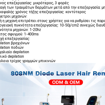
όνος επεξεργασίας: μικρότερος, 3 φορές
λαγή των τραυμάτων δερμάτων μετά από την επεξεργασία: μ
ικεφαλής χρόνος τήξης επεξεργασίας: κοντύτερος
ετροι μηχανών:
τή η μηχανή επιτρέπει στους χρήστες για να ρυθμίσει τις πα
εργειακή πυκνότητα επεξεργασίας: 10-50j/cm2 συνεχώς διευ
χνότητα μηχανών: 1-20hz
άτος σφυγμού: 1-400ms
χή επεξεργασίας:
pilation βραχιόνων
ilation ποδιών
χαλιαίο depilation
λικό depilation
ώλεια τρίχας γραμμών μπικινιών