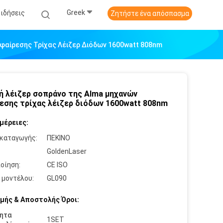
Greek
Ειδήσεις
Ζητήστε ένα απόσπασμα
φαίρεσης Τρίχας Λέιζερ Διόδων 1600watt 808nm
ή λέιζερ σοπράνο της Alma μηχανών
εσης τρίχας λέιζερ διόδων 1600watt 808nm
μέρειες:
καταγωγής:
ΠΕΚΙΝΟ
:
GoldenLaser
οίηση:
CE ISO
 μοντέλου:
GL090
μής & Αποστολής Όροι:
ητα
1SET