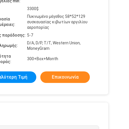
ελίας min:
3300$
Πυκνωμένο μέγεθος 58*52*129
υασία
συσκευασίας κιβωτίων αργιλίου
έρειες:
αεροπορίας
ς παράδοσης:
5-7
D/A, D/P, T/T, Western Union,
πληρωμής:
MoneyGram
ότητα
300+Box+Month
οράς:
αλύτερη Τιμή
Επικοινωνία