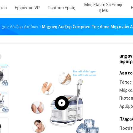
Μας Ελάτε Σε Επαφ
ντεο
Εμφάνιση VR
Περίπου Εμείς
Ή Με
ίχας Λέιζερ Διόδων
Μηχανή Λέιζερ Σοπράνο Της Alma Μηχανών Α
μηχαν
αφαίρ
Λεπτο
Τόπος 
Μάρκα
Πιστοπ
Αριθμό
Πληρω
Ποσότ