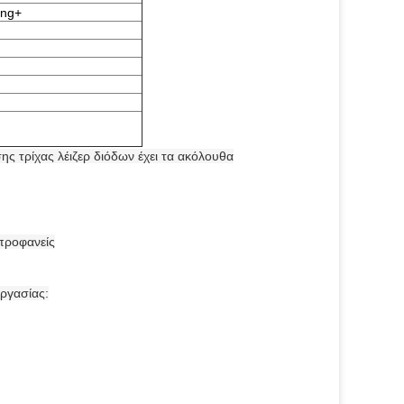
ing+
ς τρίχας λέιζερ διόδων έχει τα ακόλουθα
προφανείς
εργασίας: