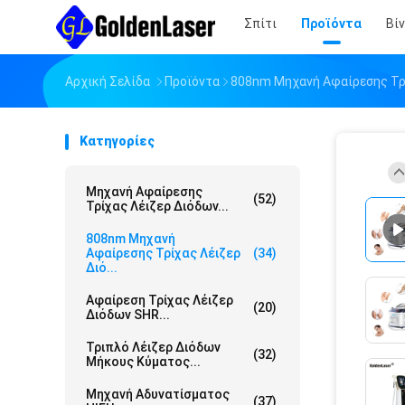
Σπίτι
Προϊόντα
Βί
Αρχική Σελίδα
Προϊόντα
808nm Μηχανή Αφαίρεσης Τρ
Κατηγορίες
Μηχανή Αφαίρεσης
(52)
Τρίχας Λέιζερ Διόδων...
808nm Μηχανή
Αφαίρεσης Τρίχας Λέιζερ
(34)
Διό...
Αφαίρεση Τρίχας Λέιζερ
(20)
Διόδων SHR...
Τριπλό Λέιζερ Διόδων
(32)
Μήκους Κύματος...
Μηχανή Αδυνατίσματος
(37)