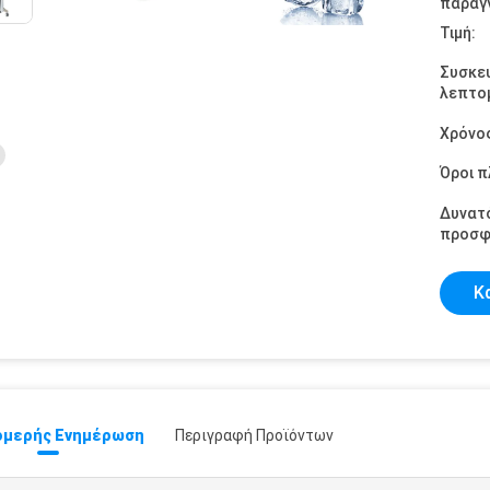
παραγγ
Τιμή:
Συσκε
λεπτομ
Χρόνο
Όροι 
Δυνατ
προσφ
Κ
μερής Ενημέρωση
Περιγραφή Προϊόντων