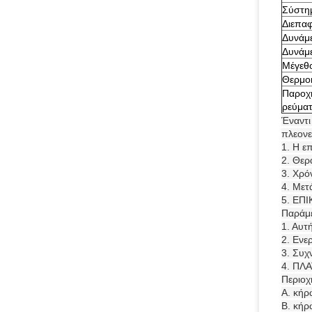
Σύστη
Διεπα
Δυνάμε
Δυνάμ
Μέγεθ
Θερμο
Παροχή
ρεύμα
Έναντι
πλεονε
1. Η ε
2. Θερ
3. Χρό
4. Μετ
5. ΕΠ
Παράμε
1. Αυτ
2. Ενε
3. Συχ
4. ΠΛ
Περιοχ
Α. κήρ
Β. κή