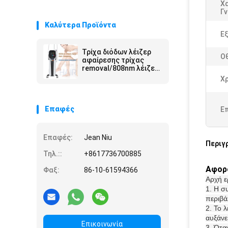
Χ
Γ
Καλύτερα Προϊόντα
Ε
Τρίχα διόδων λέιζερ
Ο
αφαίρεσης τρίχας
removal/808nm λέιζερ
διόδων του Πεκίνου
Χ
Επαφές
Ε
Επαφές:
Jean Niu
Περιγ
Τηλ.::
+8617736700885
Αφορο
Φαξ:
86-10-61594366
Αρχή ε
1. Η σ
περιβά
2. Το 
αυξάνε
Επικοινωνία
3. Ότα