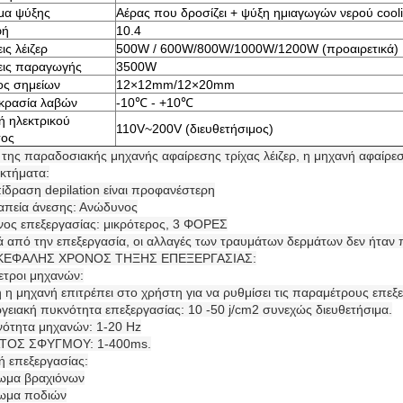
μα ψύξης
Αέρας που δροσίζει + ψύξη ημιαγωγών νερού cool
φή
10.4
ις λέιζερ
500W / 600W/800W/1000W/1200W (προαιρετικά)
εις παραγωγής
3500W
ος σημείων
12×12mm/12×20mm
κρασία λαβών
-10℃ - +10℃
 ηλεκτρικού
110V~200V (διευθετήσιμος)
τος
 της παραδοσιακής μηχανής αφαίρεσης τρίχας λέιζερ, η μηχανή αφαίρεση
κτήματα:
πίδραση depilation είναι προφανέστερη
απεία άνεσης: Ανώδυνος
νος επεξεργασίας: μικρότερος, 3 ΦΟΡΕΣ
ά από την επεξεργασία, οι αλλαγές των τραυμάτων δερμάτων δεν ήταν 
ΙΚΕΦΑΛΗΣ ΧΡΟΝΟΣ ΤΗΞΗΣ ΕΠΕΞΕΡΓΑΣΙΑΣ:
τροι μηχανών:
ή η μηχανή επιτρέπει στο χρήστη για να ρυθμίσει τις παραμέτρους επεξ
ργειακή πυκνότητα επεξεργασίας: 10 -50 j/cm2 συνεχώς διευθετήσιμα.
νότητα μηχανών: 1-20 Hz
ΑΤΟΣ ΣΦΥΓΜΟΥ: 1-400ms.
ή επεξεργασίας:
ωμα βραχιόνων
ρωμα ποδιών