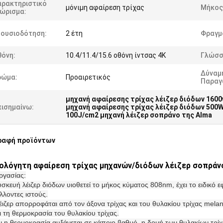
αρακτηριστικό
μόνιμη αφαίρεση τρίχας
Μήκος
νώρισμα:
ξουσιοδότηση:
2 έτη
Φραγμο
θόνη:
10.4/11.4/15.6 οθόνη ίντσας 4K
Γλώσσ
Δύναμ
ρώμα:
Προαιρετικός
Παραγ
μηχανή αφαίρεσης τρίχας λέιζερ διόδων 1600
πισημαίνω:
μηχανή αφαίρεσης τρίχας λέιζερ διόδων 500
100J/cm2 μηχανή λέιζερ σοπράνο της Alma
ραφή προϊόντων
λόγητη αφαίρεση τρίχας μηχανών/διόδων λέιζερ σοπράνο
ργασίας:
υσκευή λέιζερ διόδων υιοθετεί το μήκος κύματος 808nm, έχει το ειδικό 
λλοντες ιστούς.
λέιζερ απορροφάται από τον άξονα τρίχας και του θυλακίου τρίχας mela
ι τη θερμοκρασία του θυλακίου τρίχας.
ν η θερμοκρασία αυξάνεται σε κάποιο βαθμό, η δομή των θυλακίων τρίχ