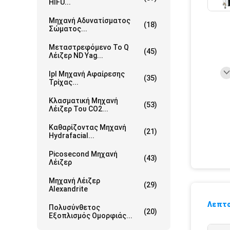
HIFU...
Μηχανή Αδυνατίσματος
(18)
Σώματος...
Μεταστρεφόμενο Το Q
(45)
Λέιζερ ND Yag...
Ipl Μηχανή Αφαίρεσης
(35)
Τρίχας...
Κλασματική Μηχανή
(53)
Λέιζερ Του CO2...
Καθαρίζοντας Μηχανή
(21)
Hydrafacial...
Picosecond Μηχανή
(43)
Λέιζερ
Μηχανή Λέιζερ
(29)
Alexandrite
Λεπτο
Πολυσύνθετος
(20)
Εξοπλισμός Ομορφιάς...