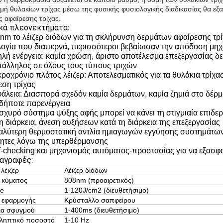
ομή θυλακίων τρίχας μέσω της φυσικής φυσιολογικής διαδικασίας θα εξα
ς αφαίρεσης τρίχας.
κά πλεονεκτήματα
:
8nm το λέιζερ διόδων για τη σκλήρυνση δερμάτων αφαίρεσης τρ
λογία που διαπερνά, περισσότεροι βεβαίωσαν την απόδοση μηχ
ηλή ενέργεια: καμία χρώση, άριστο αποτέλεσμα επεξεργασίας δ
ατάλληλος σε όλους τους τύπους τριχών
κροχρόνιο πλάτος λέιζερ: Αποτελεσματικός για τα θυλάκια τρίχ
εση τρίχας
φάλεια: Διασπορά σχεδόν καμία δερμάτων, καμία ζημιά στο δέρμα
δήποτε παρενέργεια
 ισχυρό σύστημα ψύξης αφής μπορεί να κάνει τη στιγμιαία επιδ
τη διάρκεια, άνεση αυξήσεων κατά τη διάρκεια της επεξεργασίας
καλύτερη θερμοστατική αντλία ημιαγωγών εγγύησης συστημάτων 
τητες λόγω της υπερθέρμανσης
lf-checking και μηχανισμός αυτόματος-προστασίας για να εξασφα
αγραφές:
λέιζερ
Λέιζερ διόδων
 κύματος
808nm (προαιρετικός)
ce
1-120J/cm2 (διευθετήσιμο)
ι εφαρμογής
Κρύσταλλο σαπφείρου
ια σφυγμού
1-400ms (διευθετήσιμο)
ληπτικό ποσοστό
1-10 Hz