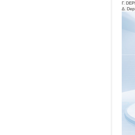
Γ. DE
Δ. Dep