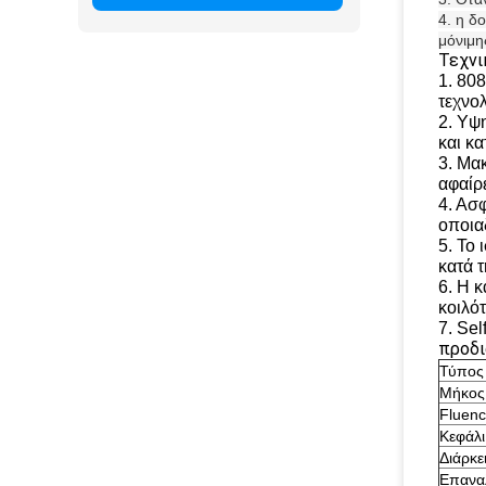
4. η δ
μόνιμη
Τεχνι
1. 80
τεχνο
2. Υψ
και κ
3. Μα
αφαίρ
4. Ασ
οποια
5. Το
κατά 
6. Η 
κοιλό
7. Se
προδι
Τύπος 
Μήκος
Fluen
Κεφάλ
Διάρκε
Επανα