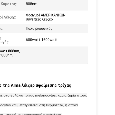
 Κύματος:
808nm
Φραγμοί ΑΜΕΡΙΚΑΝΙΚΩΝ
ί Λέιζερ:
συνεπείς λέιζερ
α:
Πολυγλωσσικός
η
600watt-1600watt
ωγής:
watt 808nm
,
W 808nm
,
 της Alma λέιζερ αφαίρεσης τρίχας
εφέ στο θυλάκιο τρίχας melanocytes, καμία ζημία στους
nocytes και μετατρέπεται στη θερμότητα, η οποία
ας μπορεί να καταστραφεί αμετάκλητα,