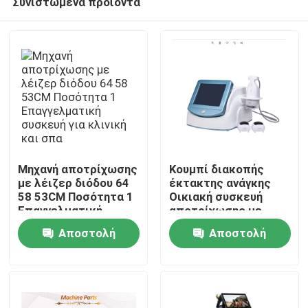
Συνιστώμενα προϊόντα
Μηχανή αποτρίχωσης
Κουμπί διακοπής
με λέιζερ διόδου 64
έκτακτης ανάγκης
58 53CM Ποσότητα 1
Οικιακή συσκευή
Επαγγελματική
αποτρίχωσης με
Σπίτι
συσκευή για κλινική
λέιζερ 600W
Αποστολή
Αποστολή
και σπα
Ενέργεια εξόδου
Αποτελεσματικό
Προϊόντα
ερώτησης
ερώτησης
σύστημα μόνιμης
μείωσης τριχοφυΐας
για σαλόνι και σπα
Βίντεο