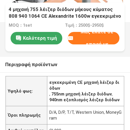
4 μηχανή 755 λέιζερ διόδων μήκους κύματος
808 940 1064 CE Alexandrite 1600w εγκεκριμένο
MOQ：1set
Τιμή：2500$-2950$
Μας ελάτε σε
Καλύτερη τιμή
επαφή με
Περιγραφή προϊόντων
εγκεκριμένη CE μηχανή λέιζερ δι
όδων
Υψηλό φως:
,
755nm μηχανή λέιζερ διόδων
,
940nm εξοπλισμός λέιζερ διόδων
D/A, D/P, T/T, Western Union, MoneyG
Όροι πληρωμής
ram