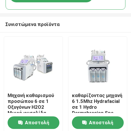
Συνιστώμενα προϊόντα
Σπίτι
Μηχανή καθαρισμού
καθαρίζοντας μηχανή
προσώπου 6 σε 1
6 1.5Mhz Hydrafacial
Οξυγόνων H2O2
σε 1 Hydro
Προϊόντα
Μικρή φυσαλίδα
Dermabrasion Spa
Μηχανή καθαρισμού
νερό Dermabrasion
Αποστολή
Αποστολή
προσώπου
Βίντεο