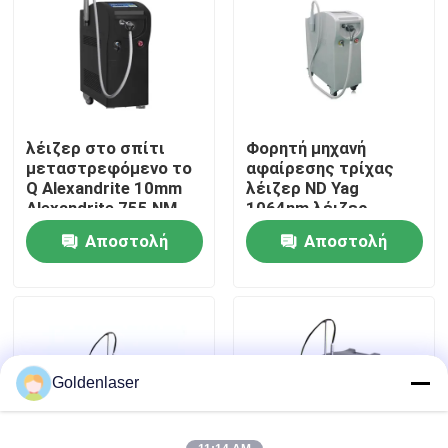
Εμφάνιση VR
Περίπου εμείς
λέιζερ στο σπίτι
Φορητή μηχανή
μεταστρεφόμενο το
αφαίρεσης τρίχας
Γύρος εργοστασίων
Q Alexandrite 10mm
λέιζερ ND Yag
Alexandrite 755 NM
1064nm λέιζερ
μακριά μηχανή λέιζερ
755nm Alexandrite και
Αποστολή
Αποστολή
Ποιοτικός έλεγχος
σφυγμού
διόδων
ερώτησης
ερώτησης
Μας ελάτε σε επαφή με
Ειδήσεις
Goldenlaser
Ζητήστε ένα απόσπασμα