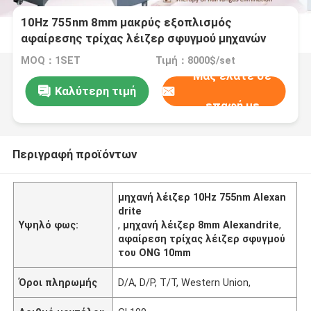
10Hz 755nm 8mm μακρύς εξοπλισμός
αφαίρεσης τρίχας λέιζερ σφυγμού μηχανών
λέιζερ Alexandrite
MOQ：1SET
Τιμή：8000$/set
Μας ελάτε σε
Καλύτερη τιμή
επαφή με
Περιγραφή προϊόντων
μηχανή λέιζερ 10Hz 755nm Alexan
drite
Υψηλό φως:
,
μηχανή λέιζερ 8mm Alexandrite
,
αφαίρεση τρίχας λέιζερ σφυγμού
του ONG 10mm
Όροι πληρωμής
D/A, D/P, T/T, Western Union,