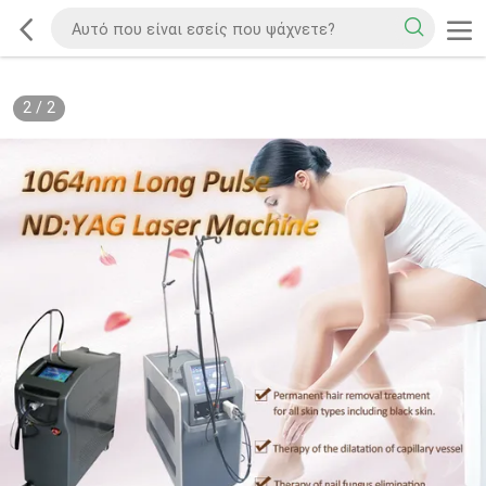
2
/
2