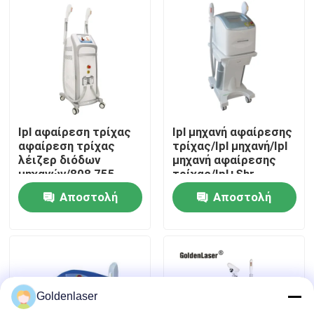
Εμφάνιση VR
Περίπου εμείς
Γύρος εργοστασίων
Ipl αφαίρεση τρίχας
Ipl μηχανή αφαίρεσης
αφαίρεση τρίχας
τρίχας/Ipl μηχανή/Ipl
λέιζερ διόδων
μηχανή αφαίρεσης
Ποιοτικός έλεγχος
μηχανών/808 755
τρίχας/Ipl+Shr
1064nm
Αποστολή
Αποστολή
Μας ελάτε σε επαφή με
ερώτησης
ερώτησης
Ειδήσεις
Goldenlaser
Ζητήστε ένα απόσπασμα