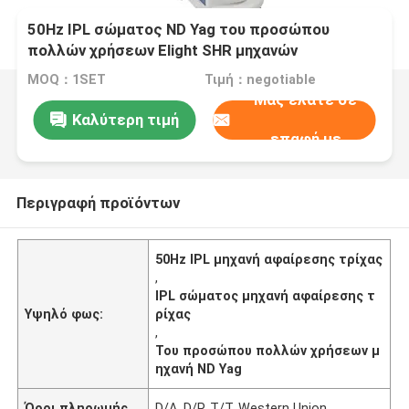
50Hz IPL σώματος ND Yag του προσώπου
πολλών χρήσεων Elight SHR μηχανών
αφαίρεσης τρίχας
MOQ：1SET
Τιμή：negotiable
Μας ελάτε σε
Καλύτερη τιμή
επαφή με
Περιγραφή προϊόντων
50Hz IPL μηχανή αφαίρεσης τρίχας
,
IPL σώματος μηχανή αφαίρεσης τ
Υψηλό φως:
ρίχας
,
Του προσώπου πολλών χρήσεων μ
ηχανή ND Yag
Όροι πληρωμής
D/A, D/P, T/T, Western Union,