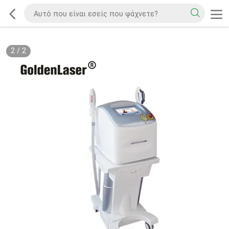
2
/
2