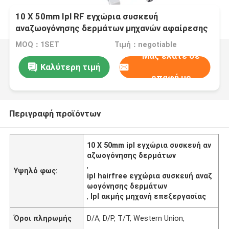
10 X 50mm Ipl RF εγχώρια συσκευή
αναζωογόνησης δερμάτων μηχανών αφαίρεσης
τρίχας λέιζερ ND Yag
MOQ：1SET
Τιμή：negotiable
Μας ελάτε σε
Καλύτερη τιμή
επαφή με
Περιγραφή προϊόντων
10 X 50mm ipl εγχώρια συσκευή αν
αζωογόνησης δερμάτων
,
Υψηλό φως:
ipl hairfree εγχώρια συσκευή αναζ
ωογόνησης δερμάτων
,
Ipl ακμής μηχανή επεξεργασίας
Όροι πληρωμής
D/A, D/P, T/T, Western Union,