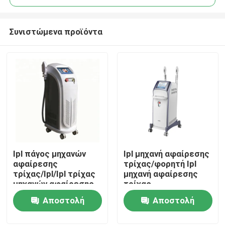
Συνιστώμενα προϊόντα
Ipl πάγος μηχανών
Ipl μηχανή αφαίρεσης
Σπίτι
αφαίρεσης
τρίχας/φορητή Ipl
τρίχας/Ipl/Ipl τρίχας
μηχανή αφαίρεσης
μηχανών αφαίρεσης
τρίχας
Προϊόντα
δροσερός
Αποστολή
Αποστολή
ερώτησης
ερώτησης
Βίντεο