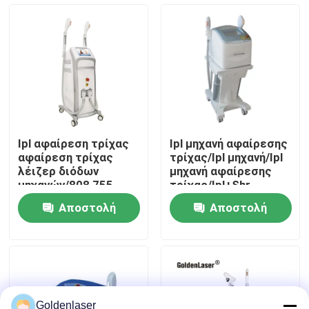
Εμφάνιση VR
Περίπου εμείς
Γύρος εργοστασίων
Ipl αφαίρεση τρίχας
Ipl μηχανή αφαίρεσης
αφαίρεση τρίχας
τρίχας/Ipl μηχανή/Ipl
Ποιοτικός έλεγχος
λέιζερ διόδων
μηχανή αφαίρεσης
μηχανών/808 755
τρίχας/Ipl+Shr
1064nm
Αποστολή
Αποστολή
Μας ελάτε σε επαφή με
ερώτησης
ερώτησης
Ειδήσεις
Ζητήστε ένα απόσπασμα
Goldenlaser