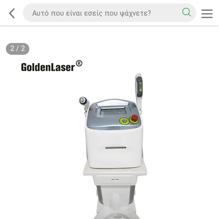
2
/
2