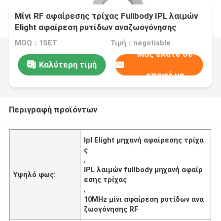
Μίνι RF αφαίρεσης τρίχας Fullbody IPL λαιμών
Elight αφαίρεση ρυτίδων αναζωογόνησης
μηχανών
MOQ：1SET
Τιμή：negotiable
Μας ελάτε σε
Καλύτερη τιμή
επαφή με
Περιγραφή προϊόντων
Ipl Elight μηχανή αφαίρεσης τρίχα
ς
,
IPL λαιμών fullbody μηχανή αφαίρ
Υψηλό φως:
εσης τρίχας
,
10MHz μίνι αφαίρεση ρυτίδων ανα
ζωογόνησης RF