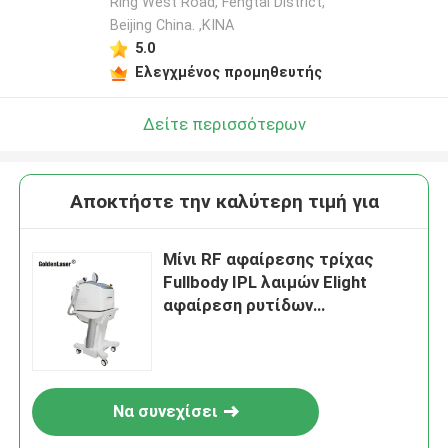
Ring West Road, Fengtai District,
Beijing China. ,ΚΙΝΑ
5.0
Ελεγχμένος προμηθευτής
Δείτε περισσότερων
Αποκτήστε την καλύτερη τιμή για
Μίνι RF αφαίρεσης τρίχας
Fullbody IPL λαιμών Elight
αφαίρεση ρυτίδων
αναζωογόνησης μηχανών
Να συνεχίσει