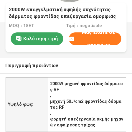
2000W επαγγελματική υψηλής συχνότητας
δέρματος φροντίδας επεξεργασία ομορφιάς
μηχανών φορητή του προσώπου
MOQ：1SET
Τιμή：negotiable
Μας ελάτε σε
Καλύτερη τιμή
επαφή με
Περιγραφή προϊόντων
2000W μηχανή φροντίδας δέρματο
ς RF
,
μηχανή 50J/cm2 φροντίδας δέρμα
Υψηλό φως:
τος RF
,
φορητή επεξεργασία ακμής μηχαν
ών αφαίρεσης τρίχας