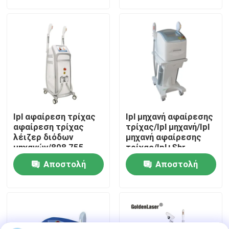
ερώτησης
ερώτησης
Εμφάνιση VR
Περίπου εμείς
Γύρος εργοστασίων
Ipl αφαίρεση τρίχας
Ipl μηχανή αφαίρεσης
Ποιοτικός έλεγχος
αφαίρεση τρίχας
τρίχας/Ipl μηχανή/Ipl
λέιζερ διόδων
μηχανή αφαίρεσης
μηχανών/808 755
τρίχας/Ipl+Shr
1064nm
Μας ελάτε σε επαφή με
Αποστολή
Αποστολή
ερώτησης
ερώτησης
Ειδήσεις
Ζητήστε ένα απόσπασμα