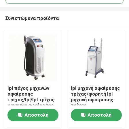
Συνιστώμενα προϊόντα
Ipl πάγος μηχανών
Ipl μηχανή αφαίρεσης
Σπίτι
αφαίρεσης
τρίχας/φορητή Ipl
τρίχας/Ipl/Ipl τρίχας
μηχανή αφαίρεσης
μηχανών αφαίρεσης
τρίχας
Προϊόντα
δροσερός
Αποστολή
Αποστολή
ερώτησης
ερώτησης
Βίντεο