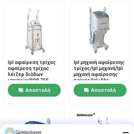
Εμφάνιση VR
Περίπου εμείς
Γύρος εργοστασίων
Ipl αφαίρεση τρίχας
Ipl μηχανή αφαίρεσης
αφαίρεση τρίχας
τρίχας/Ipl μηχανή/Ipl
Ποιοτικός έλεγχος
λέιζερ διόδων
μηχανή αφαίρεσης
μηχανών/808 755
τρίχας/Ipl+Shr
1064nm
Αποστολή
Αποστολή
Μας ελάτε σε επαφή με
ερώτησης
ερώτησης
Ειδήσεις
Ζητήστε ένα απόσπασμα
Goldenlaser