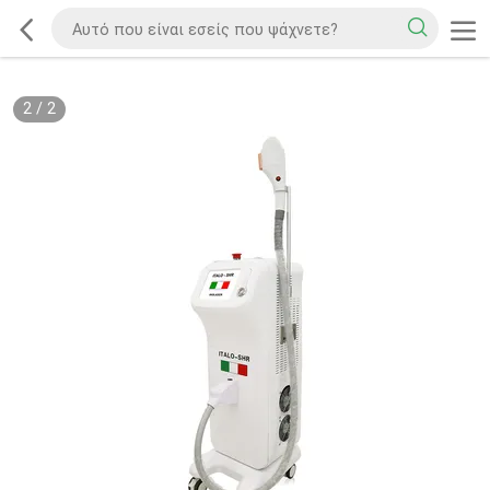
2
/
2