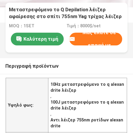
Μεταστρεφόμενο το Q Depilation λέιζερ
αφαίρεσης στο σπίτι 755nm Yag τρίχας λέιζερ
Alexandrite
MOQ：1SET
Τιμή：8000$/set
Μας ελάτε σε
Καλύτερη τιμή
επαφή με
Περιγραφή προϊόντων
10Hz μεταστρεφόμενο το q alexan
drite λέιζερ
,
100J μεταστρεφόμενο το q alexan
Υψηλό φως:
drite λέιζερ
,
Αντι λέιζερ 755nm ρυτίδων alexan
drite