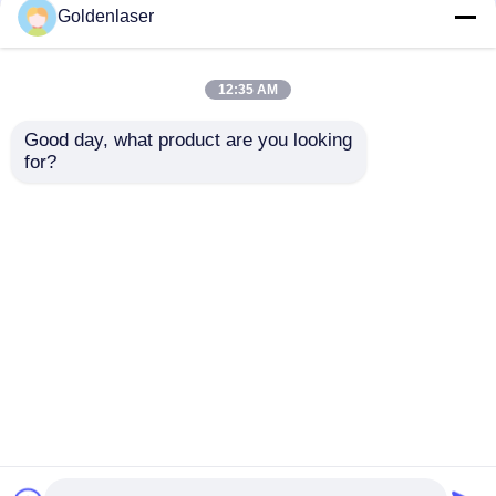
Goldenlaser
μηχανή αφαίρεσης τρίχας λέιζερ διόδων
12:35 AM
808nm μηχανή αφαίρεσης τρίχας λέιζερ διόδων
Good day, what product are you looking 
Μηχανή 1064 λέιζερ
10Hz 755nm 8mm
for?
ND YAG Alexandrite
μακρύς εξοπλισμός
αφαίρεση τρίχας 755
αφαίρεσης τρίχας
Αφαίρεση τρίχας λέιζερ διόδων SHR
λέιζερ μόνιμη
λέιζερ σφυγμού
μηχανών λέιζερ
Αποστολή
Αποστολή
Alexandrite
τριπλό λέιζερ διόδων μήκους κύματος
ερώτησης
ερώτησης
Μηχανή αδυνατίσματος HIFU
Αρχική Σελίδα
Περίπου εμείς
επαφή
Desktop Site
Sitemap
Privacy Policy
Μηχανή αδυνατίσματος σώματος
Ποιότητα
μηχανή αφαίρεσης τρίχας λέιζερ
μεταστρεφόμενο το q λέιζερ ND yag
διόδων
Κίνα εργοστάσιο.Copyright © 2026